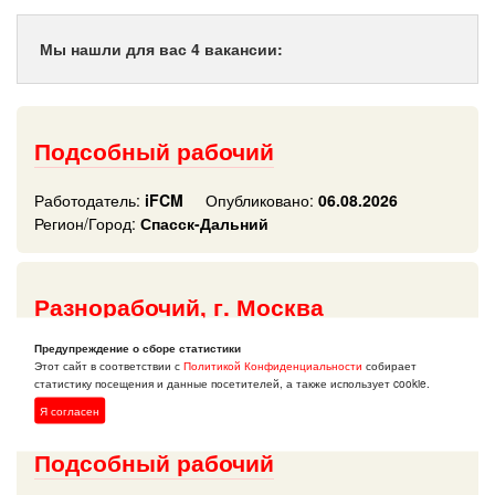
Мы нашли для вас 4 вакансии:
Подсобный рабочий
Работодатель:
iFCM
Опубликовано:
06.08.2026
Регион/Город:
Спасск-Дальний
Разнорабочий, г. Москва
Предупреждение о сборе статистики
Работодатель:
Псм
Опубликовано:
05.08.2026
Этот сайт в соответствии с
Политикой Конфиденциальности
собирает
Регион/Город:
Спасск-Дальний
статистику посещения и данные посетителей, а также использует cookie.
Я согласен
Подсобный рабочий