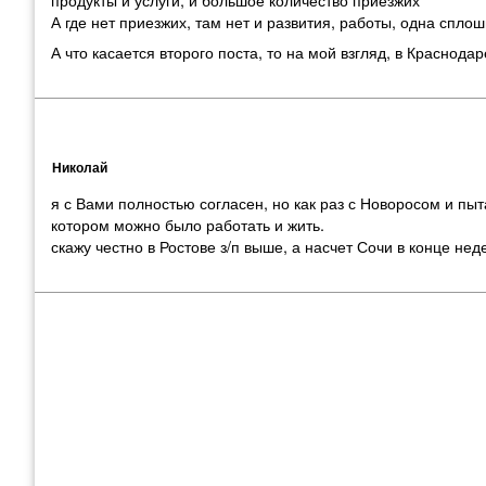
А где нет приезжих
,
там нет и развития
,
работы
,
одна сплош
А что касается второго поста
,
то на мой взгляд
,
в Краснодар
Николай
я с Вами полностью согласен, но как раз с Новоросом и пыт
котором можно было работать и жить.
скажу честно в Ростове з/п выше, а насчет Сочи в конце не