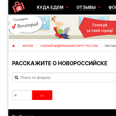
КУДА ЕДЕМ
ОТЗЫВЫ
ФО
ГОРОДА
ПЕРЕЕЗДЫ
ОБ
РЕГИОНЫ
ЭМИГРАЦИЯ
ЮЖ
СТРАНЫ
РАЗВЕДКА
ЭМИ
ФОРУМ
ЮЖНЫЙ ФЕДЕРАЛЬНЫЙ ОКРУГ РОССИИ
РАССК
РАССКАЖИТЕ О НОВОРОССИЙСКЕ
Сообщения