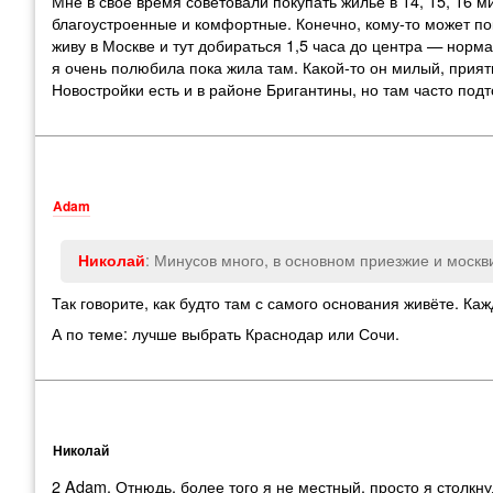
Мне в свое время советовали покупать жилье в 14
,
15
,
16 м
благоустроенные и комфортные. Конечно
,
кому-то может по
живу в Москве и тут добираться 1,5 часа до центра — норм
я очень полюбила пока жила там. Какой-то он милый
,
прият
Новостройки есть и в районе Бригантины
,
но там часто под
Adam
: Минусов много
,
в основном приезжие и москв
Николай
Так говорите
,
как будто там с самого основания живёте. Ка
А по теме: лучше выбрать Краснодар или Сочи.
Николай
2 Adam. Отнюдь
,
более того я не местный. просто я столк