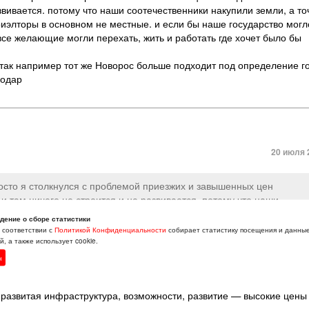
азвивается. потому что наши соотечественники накупили земли
,
а то
риэлторы в основном не местные. и если бы наше государство могл
все желающие могли перехать
,
жить и работать где хочет было бы
 так например тот же Новорос больше подходит под определение г
нодар
20 июля 
росто я столкнулся с проблемой приезжих и завышенных цен
и там ничего не строится и не развивается. потому что наши
н средства. Собственно говоря и все разводы и риэлторы в основно
дение о сборе статистики
улировать договорные отношения таким образом чтобы все желающ
в соответствии с
Политикой Конфиденциальности
собирает статистику посещения и данны
но.
, а также использует cookie.
ить! так например тот же Новорос больше подходит под определен
н
из Сочи в Краснодар
 развитая инфраструктура
,
возможности
,
развитие — высокие цены