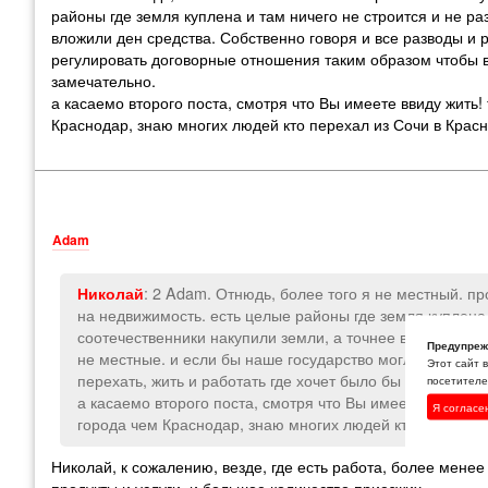
районы где земля куплена и там ничего не строится и не р
вложили ден средства. Собственно говоря и все разводы и 
регулировать договорные отношения таким образом чтобы 
замечательно.
а касаемо второго поста
,
смотря что Вы имеете ввиду жить!
Краснодар
,
знаю многих людей кто перехал из Сочи в Крас
Adam
: 2 Adam. Отнюдь
,
более того я не местный. п
Николай
на недвижимость. есть целые районы где земля куплена 
соотечественники накупили земли
,
а точнее вложили де
Предупреж
не местные. и если бы наше государство могло бы рег
Этот сайт 
перехать
,
жить и работать где хочет было бы замечатель
посетителей
а касаемо второго поста
,
смотря что Вы имеете ввиду ж
Я согласе
города чем Краснодар
,
знаю многих людей кто перехал 
Николай
,
к сожалению
,
везде
,
где есть работа
,
более менее
продукты и услуги
,
и большое количество приезжих