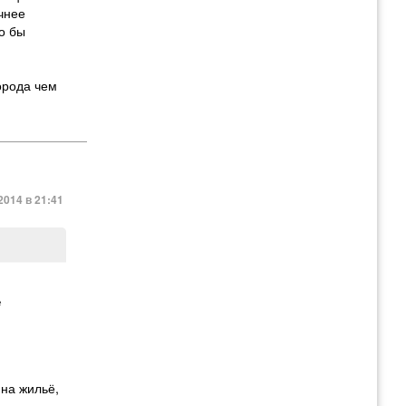
чнее
о бы
орода чем
2014 в 21:41
м
ие могли
е
ие
 на жильё
,