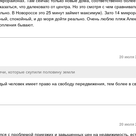
икрорайонах. Там сейчас только новые дома
,
соответственно более
казаться
,
что далековато от центра. Но это смотря с чем сравниват
ально. В Новороссе это 25 минут займет максимум). Зато 14 микро
ный
,
спокойный
,
и до моря дойти реально. Очень люблю пляж Алек
топления бывают.
20 июля 
ичи
,
которые скупили половину земли
ждый человек имеет право на свободу передвижения
,
тем более в с
20 июля 
нулся с проблемой приезжих и завышенных цен на недвижимость. ес