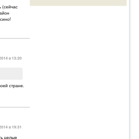
ь
(
сейчас
район
сино!
2014 в 13:20
воей стране.
2014 в 19:31
ть целые