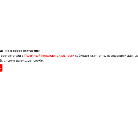
дение о сборе статистики
в соответствии с
Политикой Конфиденциальности
собирает статистику посещения и данны
, а также использует cookie.
н