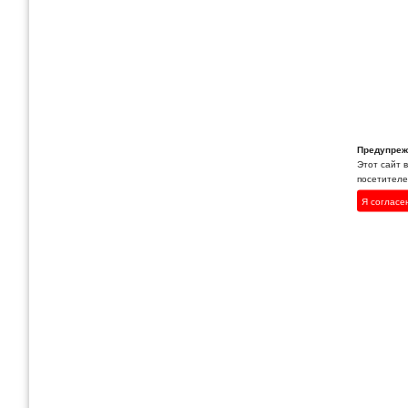
Предупреж
Этот сайт 
посетителей
Я согласе