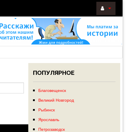
ВОЙТИ
Войти
с
помощью:
ПОПУЛЯРНОЕ
НАПОМНИТ
РЕГИСТРА
Благовещенск
Великий Новгород
Рыбинск
Ярославль
Петрозаводск