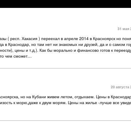
31 мая 
азы ( респ. Хакасия ) переехал в апреле 2014 в Красноярск но поня
да в Краснодар, но там нет ни знакомых ни друзей, да и о самом г
ости), цены и т.д.). Как бы морально и финансово готов к переезду
кто чем сможет…
20 августа 
асноярска, но на Кубани живем летом, отдыхаем. Цены в Краснодар
изость к морю,даже к двум морям. Цены на жилье -лучше все увиде