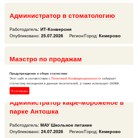
Администратор в стоматологию
Работодатель:
ИТ-Конверсия
Опубликовано:
25.07.2026
Регион/Город:
Кемерово
Маэстро по продажам
Работодатель:
Workout Ant
Предупреждение о сборе статистики
Опубликовано:
24.07.2026
Регион/Город:
Кемерово
Этот сайт в соответствии с
Политикой Конфиденциальности
собирает
статистику посещения и данные посетителей, а также использует cookie.
Я согласен
Администратор кафе-мороженое в
парке Антошка
Работодатель:
МАУ Школьное питание
Опубликовано:
24.07.2026
Регион/Город:
Кемерово