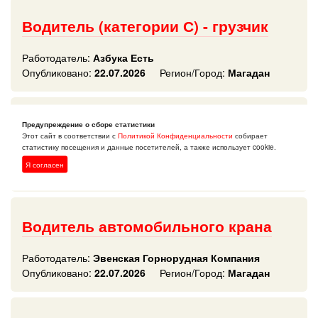
Водитель (категории С) - грузчик
Работодатель:
Азбука Есть
Опубликовано:
22.07.2026
Регион/Город:
Магадан
Водитель-экспедитор
Предупреждение о сборе статистики
Этот сайт в соответствии с
Политикой Конфиденциальности
собирает
статистику посещения и данные посетителей, а также использует cookie.
Работодатель:
Магаданский автоцентр КАМАЗ
Я согласен
Опубликовано:
22.07.2026
Регион/Город:
Магадан
Водитель автомобильного крана
Работодатель:
Эвенская Горнорудная Компания
Опубликовано:
22.07.2026
Регион/Город:
Магадан