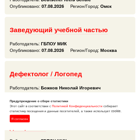
Опубликовано:
07.08.2026
Регион/Город:
Омск
Заведующий учебной частью
Работодатель:
ГБПОУ МИК
Опубликовано:
07.08.2026
Регион/Город:
Москва
Дефектолог / Логопед
Работодатель:
Божков Николай Игоревич
Опубликовано:
07.08.2026
Регион/Город:
Москва
Предупреждение о сборе статистики
Этот сайт в соответствии с
Политикой Конфиденциальности
собирает
статистику посещения и данные посетителей, а также использует cookie.
Преподаватель строительных
Я согласен
дисциплин