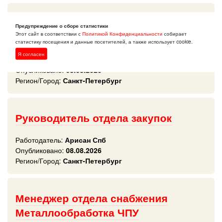
Менеджер по закупкам оптового
Предупреждение о сборе статистики
Этот сайт в соответствии с
Политикой Конфиденциальности
собирает
направления Красота
статистику посещения и данные посетителей, а также использует cookie.
Я согласен
Работодатель:
Улыбка радуги
Опубликовано:
08.08.2026
Регион/Город:
Санкт-Петербург
Руководитель отдела закупок
Работодатель:
Арисан Спб
Опубликовано:
08.08.2026
Регион/Город:
Санкт-Петербург
Менеджер отдела снабжения
Металлообработка ЧПУ