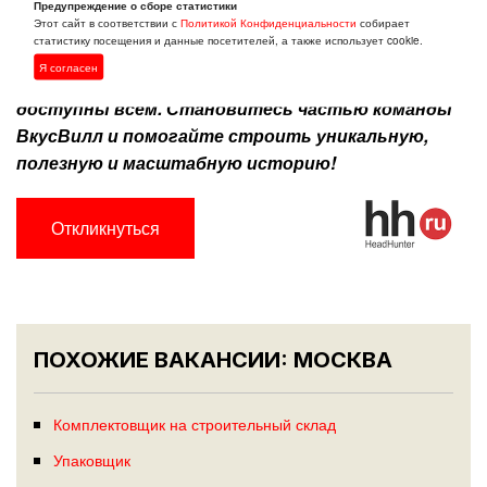
Общаться с покупателями по телефону при
Предупреждение о сборе статистики
Этот сайт в соответствии с
Политикой Конфиденциальности
собирает
необходимости.
статистику посещения и данные посетителей, а также использует cookie.
Я согласен
Мы хотим, чтобы полезные продукты были
доступны всем. Становитесь частью команды
ВкусВилл и помогайте строить уникальную,
полезную и масштабную историю!
Откликнуться
ПОХОЖИЕ ВАКАНСИИ: МОСКВА
Комплектовщик на строительный склад
Упаковщик