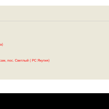
а)
ам, пос. Светлый ( РС Якутия)