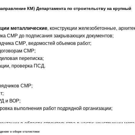
направление КМ) Департамента по строительству на крупный
кции металлические
, конструкции железобетонные, архите
ика СМР до подписания закрывающих документов;
ядчика СМР, ведомостей объемов работ;
 договорам СМР;
деловая переписка;
ации, проверка ПСД.
рядчиков СМР;
т;
РД и ВОР;
ровка выполнения работ подрядной организации;
нтации в области строительства в части: конструкции мета
тельные решения.
дение о сборе статистики