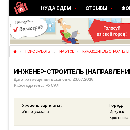
КУДА ЕДЕМ
ОТЗЫВЫ
ФО
ГОРОДА
ПЕРЕЕЗДЫ
ОБ
РЕГИОНЫ
ЭМИГРАЦИЯ
ЮЖ
СТРАНЫ
РАЗВЕДКА
ЭМИ
ПОИСК РАБОТЫ
ИРКУТСК
РУКОВОДИТЕЛЬ СТРОИТЕЛЬ
ИНЖЕНЕР-СТРОИТЕЛЬ (НАПРАВЛЕНИЕ
Дата размещения вакансии:
23.07.2026
Работодатель:
РУСАЛ
Уровень зарплаты:
Город:
з/п не указана
Иркутск
Кразовска