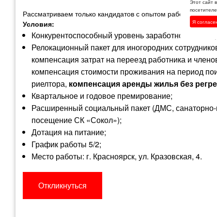
Этот сайт 
посетителей
Рассматриваем только кандидатов с опытом работы на стро
Я согласе
Условия:
Конкурентоспособный уровень заработной платы (
Релокационный пакет для иногородних сотрудников
компенсация затрат на переезд работника и членов
компенсация стоимости проживания на период поис
риелтора,
компенсация аренды жилья без регре
Квартальное и годовое премирование;
Расширенный социальный пакет (ДМС, санаторно-ку
посещение СК «Сокол»);
Дотация на питание;
График работы 5/2;
Место работы: г. Красноярск, ул. Кразовская, 4.
Откликнуться