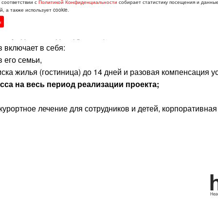
в соответствии с
Политикой Конфиденциальности
собирает статистику посещения и данны
, а также использует cookie.
ительстве промышленных объектов, на стороне Заказчика.
н
обсуждается индивидуально);
 включает в себя:
 его семьи,
ка жилья (гостиница) до 14 дней и разовая компенсация у
сса на весь период реализации проекта;
рортное лечение для сотрудников и детей, корпоративная 