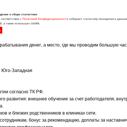
дение о сборе статистики
в соответствии с
Политикой Конфиденциальности
собирает статистику посещения и данны
 нет проблем, а существуют только задачи;
, а также использует cookie.
и точно выполните все в срок;
н
арабатывания денег, а место, где мы проводим большую час
? Юго-Западная
тии согласно ТК РФ.
о развития: внешнее обучение за счет работодателя, внут
а.
ов и близких родственников в клиниках сети.
сотрудникам, бонус за рекомендацию, доплаты за наставни
ллектив профессионалов.