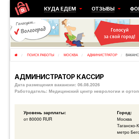
КУДА ЕДЕМ
ОТЗЫВЫ
ФО
ГОРОДА
ПЕРЕЕЗДЫ
ОБ
РЕГИОНЫ
ЭМИГРАЦИЯ
ЮЖ
СТРАНЫ
РАЗВЕДКА
ЭМИ
ПОИСК РАБОТЫ
МОСКВА
АДМИНИСТРАТОР
ВАКАНС
АДМИНИСТРАТОР КАССИР
Дата размещения вакансии:
06.08.2026
Работодатель:
Медицинский центр неврологии и орто
Уровень зарплаты:
Город:
от
80000
RUR
Москва
Таганско-
метро Бег