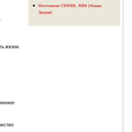
Монтажник СИЖБК, ЖБК (Новая
Земля)
е
ть жизни.
реннее
чество