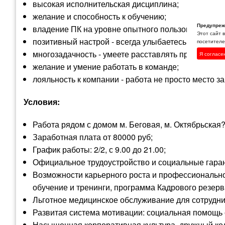
высокая исполнительская дисциплина;
желание и способность к обучению;
Предупреж
владение ПК на уровне опытного пользователя;
Этот сайт 
позитивный настрой - всегда улыбаетесь и для вас
посетителей
многозадачность - умеете расставлять приоритеты 
Я согласе
желание и умение работать в команде;
лояльность к компании - работа не просто место з
Условия:
Работа рядом с домом м. Беговая, м. Октябрьская
Заработная плата от 80000 руб;
График работы: 2/2, с 9.00 до 21.00;
Официальное трудоустройство и социальные гаран
Возможности карьерного роста и профессиональног
обучение и тренинги, программа Кадрового резерв
Льготное медицинское обслуживание для сотрудник
Развитая система мотивации: социальная помощь 
Насыщенная корпоративная культура, дружный ко