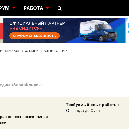
РУМ
РАБОТА
ЩИЙ
ПОИСК РАБОТЫ
НЫЙ
РАЗМЕСТИТЬ ВАКАНСИЮ
ГРАЦИЯ
ИЯ №121545786 АДМИНИСТРАТОР КАССИР
педии «ЗдравКлиник»
Требуемый опыт работы:
От 1 года до 3 лет
Краснопресненская линия
овая