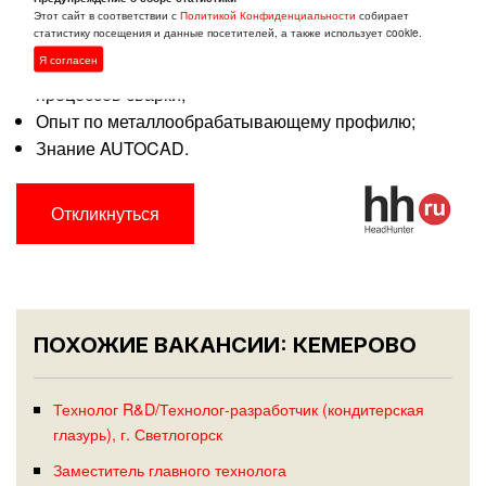
ДЛЯ НАС ВАЖНО:
Этот сайт в соответствии с
Политикой Конфиденциальности
собирает
статистику посещения и данные посетителей, а также использует cookie.
Я согласен
Знание металлообрабатывающего оборудования,
процессов сварки;
Опыт по металлообрабатывающему профилю;
Знание AUTOCAD.
Откликнуться
ПОХОЖИЕ ВАКАНСИИ: КЕМЕРОВО
Технолог R&D/Технолог-разработчик (кондитерская
глазурь), г. Светлогорск
Заместитель главного технолога