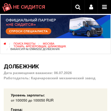
НЕ СИДИТСЯ
ПОИСК РАБОТЫ
МОСКВА
ТОКАРЬ, ФРЕЗЕРОВЩИК, ШЛИФОВЩИК
ВАКАНСИЯ №129865232 ДОЛБЕЖНИК
ДОЛБЕЖНИК
Дата размещения вакансии:
06.07.2026
Работодатель:
Карачаровский механический завод
Уровень зарплаты:
от
100050
до 100050
RUR
Город: