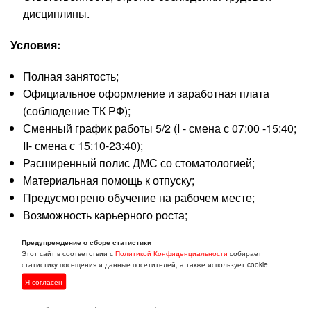
дисциплины.
Условия:
Полная занятость;
Официальное оформление и заработная плата
(соблюдение ТК РФ);
Сменный график работы 5/2 (I - смена с 07:00 -15:40;
II- смена с 15:10-23:40);
Расширенный полис ДМС со стоматологией;
Материальная помощь к отпуску;
Предусмотрено обучение на рабочем месте;
Возможность карьерного роста;
Бесплатное предоставление спецодежды и СИЗ;
Предупреждение о сборе статистики
Возможность переработки и работы в выходной
Этот сайт в соответствии с
Политикой Конфиденциальности
собирает
день (оплата в соответствии ТК РФ);
статистику посещения и данные посетителей, а также использует cookie.
Регулярные премии, дополнительное поощрение
Я согласен
заслуженных работников;