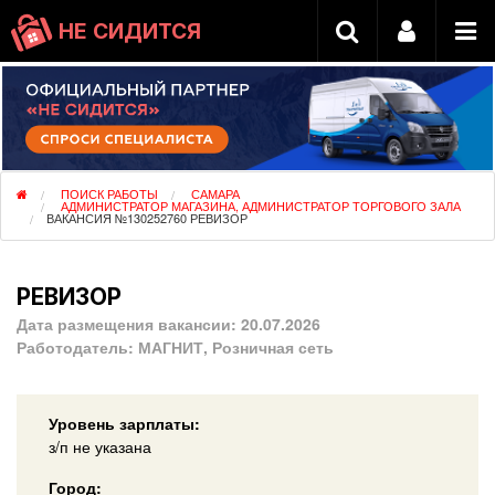
НЕ СИДИТСЯ
ПОИСК РАБОТЫ
САМАРА
АДМИНИСТРАТОР МАГАЗИНА, АДМИНИСТРАТОР ТОРГОВОГО ЗАЛА
ВАКАНСИЯ №130252760 РЕВИЗОР
РЕВИЗОР
Дата размещения вакансии:
20.07.2026
Работодатель:
МАГНИТ, Розничная сеть
Уровень зарплаты:
з/п не указана
Город: