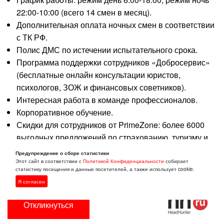
22:00-10:00 (всего 14 смен в месяц).
Дополнительная оплата ночных смен в соответствии
с ТК РФ.
Полис ДМС по истечении испытательного срока.
Программа поддержки сотрудников «Добросервис»
(бесплатные онлайн консультации юристов,
психологов, ЗОЖ и финансовых советников).
Интересная работа в команде профессионалов.
Корпоративное обучение.
Скидки для сотрудников от PrimeZone: более 6000
выгодных предложений по страхованию, туризму и
многим другим направлениям.
Предупреждение о сборе статистики
Кэш-бек сотрудникам 10% по карте лояльности
Этот сайт в соответствии с
Политикой Конфиденциальности
собирает
статистику посещения и данные посетителей, а также использует cookie.
Магнит.
Я согласен
Откликнуться