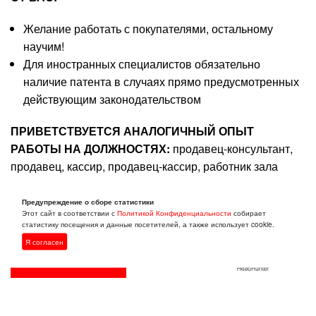
Желание работать с покупателями, остальному
научим!
Для иностранных специалистов обязательно
наличие патента в случаях прямо предусмотренных
действующим законодательством
ПРИВЕТСТВУЕТСЯ АНАЛОГИЧНЫЙ ОПЫТ
РАБОТЫ НА ДОЛЖНОСТЯХ:
продавец-консультант,
продавец, кассир, продавец-кассир, работник зала
ОТКЛИКАЙТЕСЬ И МЫ ПОДБЕРЕМ ДЛЯ ВАС
Предупреждение о сборе статистики
ВАКАНСИЮ РЯДОМ С ДОМОМ
Этот сайт в соответствии с
Политикой Конфиденциальности
собирает
статистику посещения и данные посетителей, а также использует cookie.
Я согласен
Откликнуться