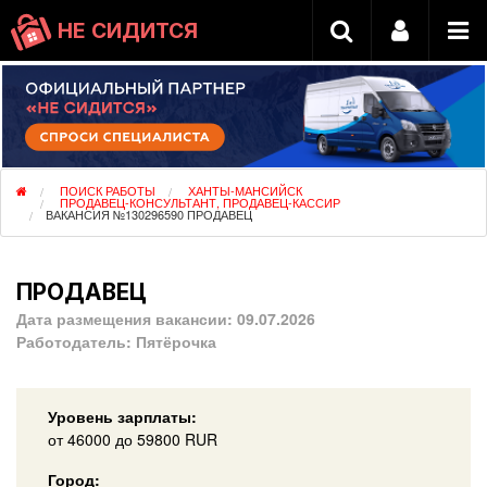
НЕ СИДИТСЯ
ПОИСК РАБОТЫ
ХАНТЫ-МАНСИЙСК
ПРОДАВЕЦ-КОНСУЛЬТАНТ, ПРОДАВЕЦ-КАССИР
ВАКАНСИЯ №130296590 ПРОДАВЕЦ
ПРОДАВЕЦ
Дата размещения вакансии:
09.07.2026
Работодатель:
Пятёрочка
Уровень зарплаты:
от
46000
до 59800
RUR
Город: