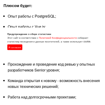
Плюсом будет:
Опыт работы с PostgreSQL;
Опыт работы с Vue.js;
Предупреждение о сборе статистики
Условия работы:
Этот сайт в соответствии с
Политикой Конфиденциальности
собирает
статистику посещения и данные посетителей, а также использует cookie.
Приобретение международного опыта и
Я согласен
возможность учиться у экспертов в своей сфере;
Прохождение и проведение код ревью у опытных
разработчиков Senior уровня;
Команда открытая к новому - возможность внесения
новых технических решений;
Работа над долгосрочными проектами;