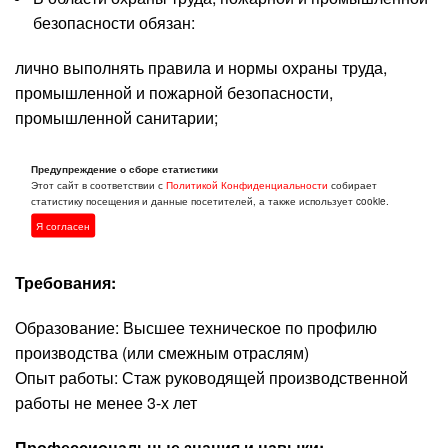
безопасности обязан:
лично выполнять правила и нормы охраны труда,
промышленной и пожарной безопасности,
промышленной санитарии;
проводить повседневный контроль за выполнением
Предупреждение о сборе статистики
подчинённым персоналом правил и инструкций по
Этот сайт в соответствии с
Политикой Конфиденциальности
собирает
статистику посещения и данные посетителей, а также использует cookie.
охране труда, промышленной и пожарной
Я согласен
безопасности
Требования:
Образование: Высшее техническое по профилю
производства (или смежным отраслям)
Опыт работы: Стаж руководящей производственной
работы не менее 3-х лет
Профессиональные знания и навыки: