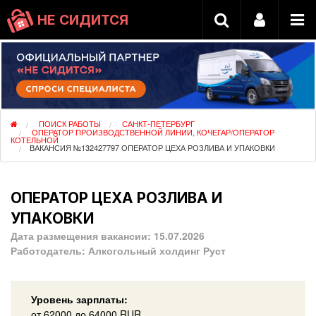
НЕ СИДИТСЯ
ПОИСК РАБОТЫ
САНКТ-ПЕТЕРБУРГ
ОПЕРАТОР ПРОИЗВОДСТВЕННОЙ ЛИНИИ, КОЧЕГАР/ОПЕРАТОР
КОТЕЛЬНОЙ
ВАКАНСИЯ №132427797 ОПЕРАТОР ЦЕХА РОЗЛИВА И УПАКОВКИ
ОПЕРАТОР ЦЕХА РОЗЛИВА И
УПАКОВКИ
Дата размещения вакансии:
15.07.2026
Работодатель:
Алкогольный холдинг Руст
Уровень зарплаты:
от
62000
до 64000
RUR