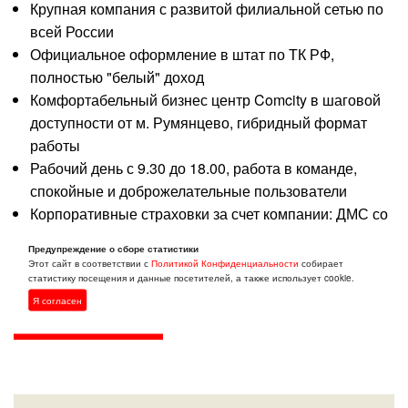
Крупная компания с развитой филиальной сетью по
всей России
Официальное оформление в штат по ТК РФ,
полностью "белый" доход
Комфортабельный бизнес центр Comcity в шаговой
доступности от м. Румянцево, гибридный формат
работы
Рабочий день с 9.30 до 18.00, работа в команде,
спокойные и доброжелательные пользователи
Корпоративные страховки за счет компании: ДМС со
стоматологией, страхование для выезжающих за
Предупреждение о сборе статистики
рубеж (после испытательного срока)
Этот сайт в соответствии с
Политикой Конфиденциальности
собирает
статистику посещения и данные посетителей, а также использует cookie.
Я согласен
Откликнуться