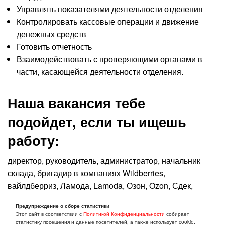
Управлять показателями деятельности отделения
Контролировать кассовые операции и движение
денежных средств
Готовить отчетность
Взаимодействовать с проверяющими органами в
части, касающейся деятельности отделения.
Наша вакансия тебе
подойдет, если ты ищешь
работу:
директор, руководитель, администратор, начальник
склада, бригадир в компаниях Wildberries,
вайлдберриз, Ламода, Lamoda, Озон, Ozon, Сдек,
CDEK, Вкусвилл, Яндекс, Yandex, Сбер маркет, Лавка,
Предупреждение о сборе статистики
Магнит, Лента, Перекресток, Пятерочка, Окей, Ашан,
Этот сайт в соответствии с
Политикой Конфиденциальности
собирает
Леруа Мерлен, Пони-экспресс, Pony-express, DPD,
статистику посещения и данные посетителей, а также использует cookie.