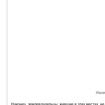
Улич
Наконец, землевладельцы, жившие в этих местах, не