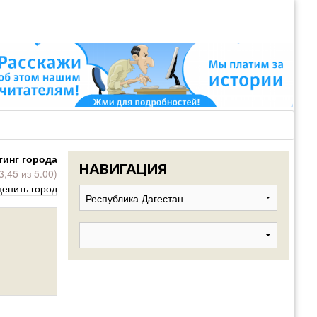
ВОЙТИ
Войти
с
помощью:
тинг города
НАВИГАЦИЯ
3,45 из 5.00)
НАПОМНИТ
енить город
РЕГИСТРА