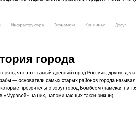
ы
Инфраструктура
Экономика
Криминал
Досуг
тория города
орять, что это «самый древний город России», другие дела
 арабы — основатели самых старых районов города называл
некоторые презрительно зовут город Бомбеем (намекая на г
в «Муравей» на них, напоминающих такси-рикши).