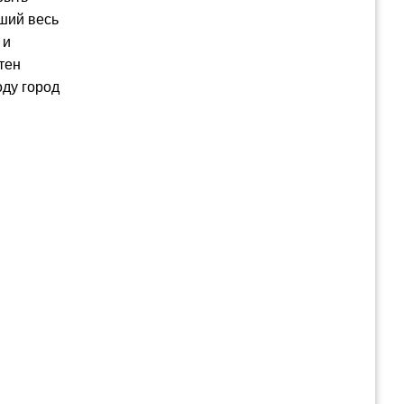
вший весь
 и
тен
оду город