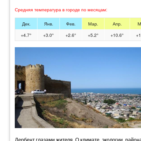
Средняя температура в городе по месяцам:
Дек.
Янв.
Фев.
Мар.
Апр.
М
+4.7°
+3.0°
+2.6°
+5.2°
+10.6°
+1
Дербент глазами жителя. О климате, экологии, район