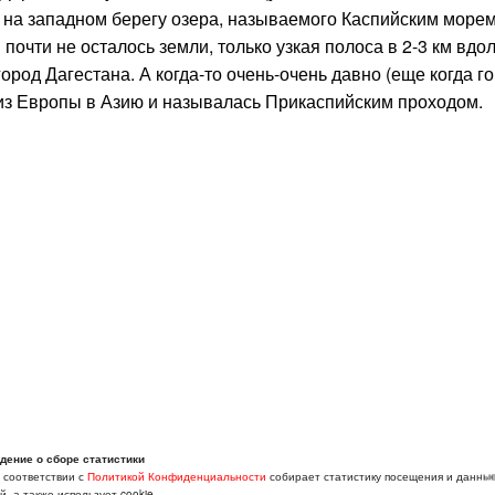
т на западном берегу озера, называемого Каспийским морем
почти не осталось земли, только узкая полоса в 2-3 км вдол
ород Дагестана. А когда-то очень-очень давно (еще когда г
 из Европы в Азию и называлась Прикаспийским проходом.
дение о сборе статистики
в соответствии с
Политикой Конфиденциальности
собирает статистику посещения и данны
, а также использует cookie.