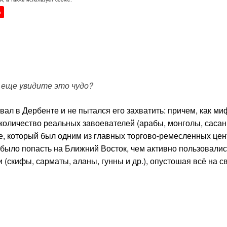
н
 еще увидите это чудо?
ывал в Дербенте и не пытался его захватить: причем, как м
количество реальных завоевателей (арабы, монголы, саса
де, который был одним из главных торгово-ремесленных це
о было попасть на Ближний Восток, чем активно пользовалис
 (скифы, сарматы, аланы, гунны и др.), опустошая всё на с