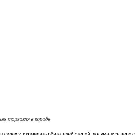
ная торговля в городе
 в силах утихомирить обитателей степей, додумались перек