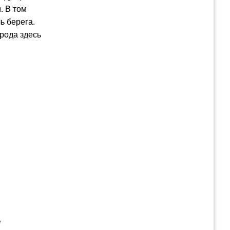
. В том
ь берега.
орода здесь
е