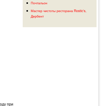
Почтальон
Мастер чистоты ресторана Rostic's,
Дербент
году при