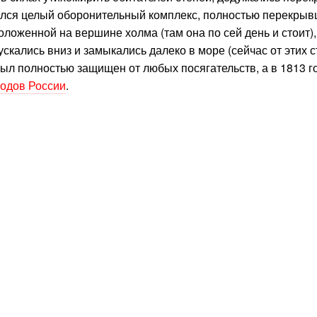
явился целый оборонительный комплекс, полностью перекры
оложенной на вершине холма (там она по сей день и стоит),
кались вниз и замыкались далеко в море (сейчас от этих с
был полностью защищен от любых посягательств, а в 1813 г
родов России
.