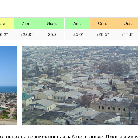
ай.
Июн.
Июл.
Авг.
Сен.
Окт.
6.2°
+22.0°
+25.2°
+25.0°
+20.5°
+14.8°
ах, ценах на недвижимость и работе в городе. Плюсы и мин