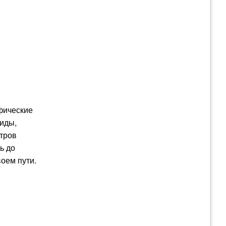
ифические
ниды,
нтров
ь до
воем пути.