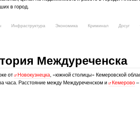
ших в город.
ы
Инфраструктура
Экономика
Криминал
Досуг
стория Междуреченска
оке от
Новокузнецка
, «южной столицы» Кемеровской облас
ора часа. Расстояние между Междуреченском и
Кемерово
–