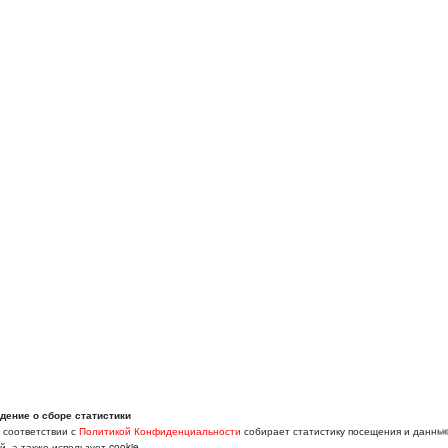
дение о сборе статистики
в соответствии с
Политикой Конфиденциальности
собирает статистику посещения и данны
, а также использует cookie.