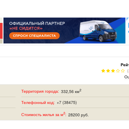
РУМ
РАБОТА
ЩИЙ
ПОИСК РАБОТЫ
НЫЙ
РАЗМЕСТИТЬ ВАКАНСИЮ
ГРАЦИЯ
Рей
(
Оц
2
Территория города:
332,56 км
Телефонный код:
+7 (38475)
2
Стоимость жилья за м
:
28200 руб.