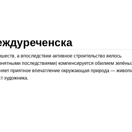
еждуреченска
ишеств, а впоследствии активное строительство велось
онятными последствиями) компенсируется обилием зелёны
лняет приятное впечатление окружающая природа — живоп
ст художника.