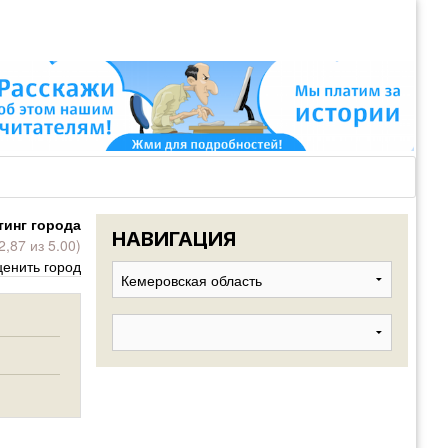
ВОЙТИ
Войти
с
помощью:
тинг города
НАВИГАЦИЯ
2,87 из 5.00)
НАПОМНИТ
енить город
РЕГИСТРА