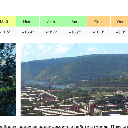
Май.
Июн.
Июл.
Авг.
Сен.
Окт.
+11.5°
+16.4°
+18.8°
+16.2°
+10.0°
+2.9°
 районах, ценах на недвижимость и работе в городе. Плюсы