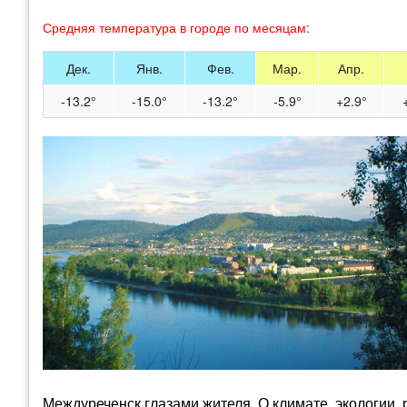
Средняя температура в городе по месяцам:
Дек.
Янв.
Фев.
Мар.
Апр.
-13.2°
-15.0°
-13.2°
-5.9°
+2.9°
Междуреченск глазами жителя. О климате, экологии,