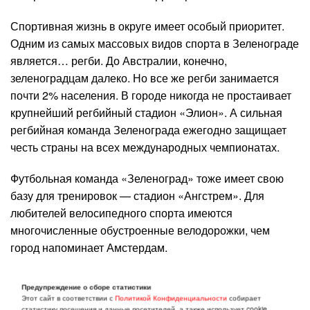
Спортивная жизнь в округе имеет особый приоритет.
Одним из самых массовых видов спорта в Зеленограде
является… регби. До Австралии, конечно,
зеленоградцам далеко. Но все же регби занимается
почти 2% населения. В городе никогда не простаивает
крупнейший регбийный стадион «Элион». А сильная
регбийная команда Зеленограда ежегодно защищает
честь страны на всех международных чемпионатах.
Футбольная команда «Зеленоград» тоже имеет свою
базу для тренировок — стадион «Ангстрем». Для
любителей велосипедного спорта имеются
многочисленные обустроенные велодорожки, чем
город напоминает Амстердам.
Отдаленность от центра Москвы, отсутствие вредных
Предупреждение о сборе статистики
промышленных производств и обширная
Этот сайт в соответствии с
Политикой Конфиденциальности
собирает
статистику посещения и данные посетителей, а также использует cookie.