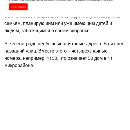
лесопарковая зона создают благоприятную
Я согласен
экологическую обстановку. Это обстоятельство делает
ЗелАО особо привлекательным для покупки квартиры
семьям, планирующим или уже имеющим детей и
людям, заботящимся о своем здоровье.
В Зеленограде необычные почтовые адреса. В них нет
названий улиц. Вместо этого – четырехзначные
номера, например, 1130, что означает 30 дом в 11
микрорайоне.