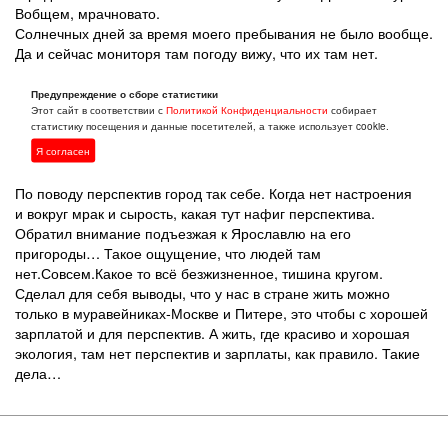
Вобщем, мрачновато.
Солнечных дней за время моего пребывания не было вообще.
Да и сейчас мониторя там погоду вижу, что их там нет.
Удручает такая погода. Плюс ко всему темнеет там очень
рано, я был в конце октября-начале ноября, темно было в 16
Предупреждение о сборе статистики
Этот сайт в соответствии с
Политикой Конфиденциальности
собирает
часов.
статистику посещения и данные посетителей, а также использует cookie.
По поводу климата-когда я там был шёл снег/дождь,
температура -1,-2,но ощущалась как наши -5,-7,холодно
Я согласен
и сыро.
По поводу перспектив город так себе. Когда нет настроения
и вокруг мрак и сырость, какая тут нафиг перспектива.
Обратил внимание подъезжая к Ярославлю на его
пригороды… Такое ощущение, что людей там
нет.Совсем.Какое то всё безжизненное, тишина кругом.
Сделал для себя выводы, что у нас в стране жить можно
только в муравейниках-Москве и Питере, это чтобы с хорошей
зарплатой и для перспектив. А жить, где красиво и хорошая
экология, там нет перспектив и зарплаты, как правило. Такие
дела…