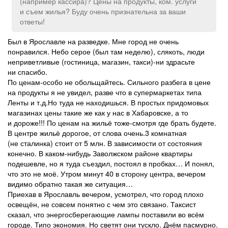
(например кассира)? Цены на продукты, ком. услуги
и съем жилья? Буду очень признательна за ваши
ответы!
Был в Ярославле на разведке. Мне город не очень
понравился. Небо серое (был там неделю), слякоть, люди
неприветливые (гостиница, магазин, такси)-ни здрасьте
ни спасибо.
По ценам-особо не обольщайтесь. Сильного разбега в цене
на продукты я не увидел, разве что в супермаркетах типа
Ленты и т.д.Но туда не находишься. В простых придомовых
магазинах цены такие же как у нас в Хабаровске, а то
и дороже!!! По ценам на жильё тоже-смотря где брать будете.
В центре жильё дорогое, от слова очень.3 комнатная
(не сталинка) стоит от 5 млн. В зависимости от состояния
конечно. В каком-нибудь Заволжском районе квартиры
подешевле, но я туда съездил, постоял в пробках… И понял,
что это не моё. Утром минут 40 в сторону центра, вечером
видимо обратно такая же ситуация…
Приехав в Ярославль вечером, усмотрел, что город плохо
освещён, не совсем понятно с чем это связано. Таксист
сказал, что энергосберегающие лампы поставили во всём
городе. Типо экономия. Но светят они тускло. Днём пасмурно.