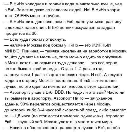
— В НиНо холодная и горячая вода значительно лучше, чем
в Екб. Заметно даже по волосам людей. Но! В НиНо хлорки
тоже ОЧЕНЬ много в трубах.
— В НиНо жить дешевле, чем в Екб, даже учитывая разницу
в доходах населения. В Екб ценник искусственно задран
процентов на 30.
— Есть куда поехать отдохнуть.
— наличие Москвы под боком у НиНо — это ЖИРНЫЙ
МИНУС. Причина — текучка населения на заработки в Москву.
то, что думают не местные, типа можно ездить за покупками
в Мск и летать на отдых от туда дешевле — это всё верно,
но это бывает крайне редко. Отдых 1−2 раза в год,
за покупками 1 раз в квартал съездят люди. И всё. А текучка
кадров в сторону Москвы постоянная. В Екб в этом плане
лучше, но это один из немногих плюсов, в этом сравнении.
— Аэропорт лучше в Екб: DDD, Но надо ли это вам? Часто ли
вы бываете в аэропорту. Аэропорт НиНо — зачуханное
здание. 90% перелётов осуществляется через Москву,
до которой либо 3−4 часовой скоростной поезд, либо самолёт
за 1−1,5 часа (по стоимости примерно одинаковы). Аэропорт
Екб — крупный хаб. Можно улететь в много точек мира.
— Новизна общественного транспорта лучше в Екб, но оба