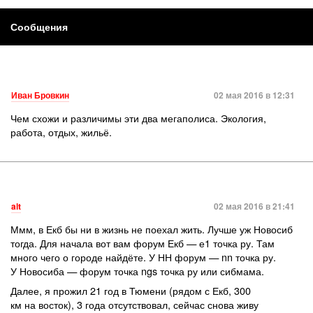
Сообщения
Иван Бровкин
02 мая 2016 в 12:31
Чем схожи и различимы эти два мегаполиса. Экология,
работа, отдых, жильё.
alt
02 мая 2016 в 21:41
Ммм, в Екб бы ни в жизнь не поехал жить. Лучше уж Новосиб
тогда. Для начала вот вам форум Екб — е1 точка ру. Там
много чего о городе найдёте. У НН форум — nn точка ру.
У Новосиба — форум точка ngs точка ру или сибмама.
Далее, я прожил 21 год в Тюмени (рядом с Екб, 300
км на восток), 3 года отсутствовал, сейчас снова живу