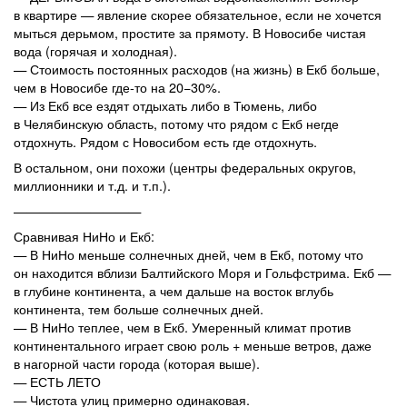
в квартире — явление скорее обязательное, если не хочется
мыться дерьмом, простите за прямоту. В Новосибе чистая
вода (горячая и холодная).
— Стоимость постоянных расходов (на жизнь) в Екб больше,
чем в Новосибе где-то на 20−30%.
— Из Екб все ездят отдыхать либо в Тюмень, либо
в Челябинскую область, потому что рядом с Екб негде
отдохнуть. Рядом с Новосибом есть где отдохнуть.
В остальном, они похожи (центры федеральных округов,
миллионники и т.д. и т.п.).
——————————
Сравнивая НиНо и Екб:
— В НиНо меньше солнечных дней, чем в Екб, потому что
он находится вблизи Балтийского Моря и Гольфстрима. Екб —
в глубине континента, а чем дальше на восток вглубь
континента, тем больше солнечных дней.
— В НиНо теплее, чем в Екб. Умеренный климат против
континентального играет свою роль + меньше ветров, даже
в нагорной части города (которая выше).
— ЕСТЬ ЛЕТО
— Чистота улиц примерно одинаковая.