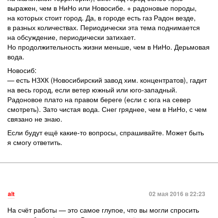
выражен, чем в НиНо или Новосибе. + радоновые породы,
на которых стоит город. Да, в городе есть газ Радон везде,
в разных количествах. Периодически эта тема поднимается
на обсуждение, периодически затихает.
Но продолжительность жизни меньше, чем в НиНо. Дерьмовая
вода.
Новосиб:
— есть НЗХК (Новосибирский завод хим. концентратов), гадит
на весь город, если ветер южный или юго-западный.
Радоновое плато на правом береге (если с юга на север
смотреть). Зато чистая вода. Снег гряднее, чем в НиНо, с чем
связано не знаю.
Если будут ещё какие-то вопросы, спрашивайте. Может быть
я смогу ответить.
alt
02 мая 2016 в 22:23
На счёт работы — это самое глупое, что вы могли спросить