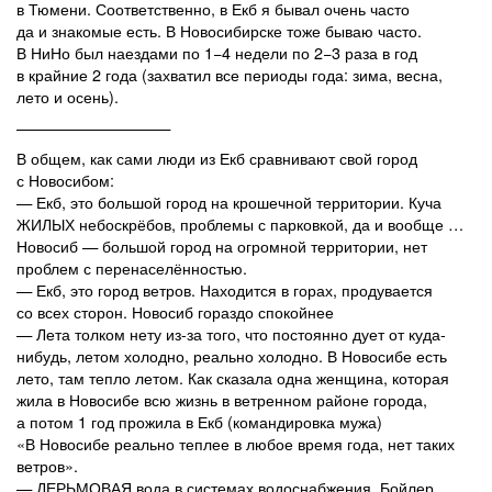
в Тюмени. Соответственно, в Екб я бывал очень часто
да и знакомые есть. В Новосибирске тоже бываю часто.
В НиНо был наездами по 1−4 недели по 2−3 раза в год
в крайние 2 года (захватил все периоды года: зима, весна,
лето и осень).
——————————
В общем, как сами люди из Екб сравнивают свой город
с Новосибом:
— Екб, это большой город на крошечной территории. Куча
ЖИЛЫХ небоскрёбов, проблемы с парковкой, да и вообще …
Новосиб — большой город на огромной территории, нет
проблем с перенаселённостью.
— Екб, это город ветров. Находится в горах, продувается
со всех сторон. Новосиб гораздо спокойнее
— Лета толком нету из-за того, что постоянно дует от куда-
нибудь, летом холодно, реально холодно. В Новосибе есть
лето, там тепло летом. Как сказала одна женщина, которая
жила в Новосибе всю жизнь в ветренном районе города,
а потом 1 год прожила в Екб (командировка мужа)
«В Новосибе реально теплее в любое время года, нет таких
ветров».
— ДЕРЬМОВАЯ вода в системах водоснабжения. Бойлер