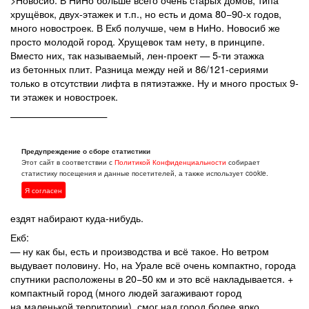
хрущёвок, двух-этажек и т.п., но есть и дома 80−90-х годов,
много новостроек. В Екб получше, чем в НиНо. Новосиб же
просто молодой город. Хрущевок там нету, в принципе.
Вместо них, так называемый, лен-проект — 5-ти этажка
из бетонных плит. Разница между ней и 86/121-сериями
только в отсутствии лифта в пятиэтажке. Ну и много простых 9-
ти этажек и новостроек.
——————————
Отдельной строкой идёт экология. Вроде бы у всех городов
есть свои производства: НиНо-Дзержинск, Екб-вся окрестность,
Предупреждение о сборе статистики
Новосиб (там всё в черте города). В общем, НиНо:
Этот сайт в соответствии с
Политикой Конфиденциальности
собирает
статистику посещения и данные посетителей, а также использует cookie.
— есть свои производства + рядом Дзержинск (помойка
та ещё). Но, в целом, всё нормально. Разве что в воде много
Я согласен
хлорки и для питья используют только покупную воду или
ездят набирают куда-нибудь.
Екб:
— ну как бы, есть и производства и всё такое. Но ветром
выдувает половину. Но, на Урале всё очень компактно, города
спутники расположены в 20−50 км и это всё накладывается. +
компактный город (много людей загаживают город
на маленькой территории), смог над город более ярко