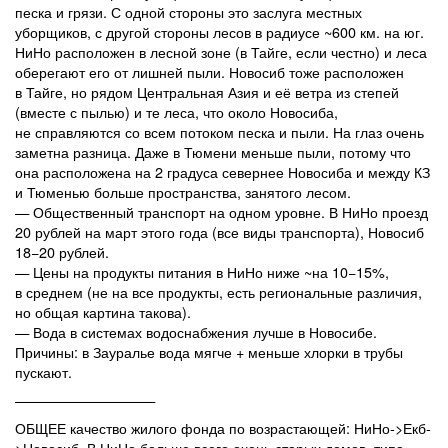
песка и грязи. С одной стороны это заслуга местных
уборщиков, с другой стороны лесов в радиусе ~600 км. на юг.
НиНо расположен в лесной зоне (в Тайге, если честно) и леса
оберегают его от лишней пыли. Новосиб тоже расположен
в Тайге, но рядом Центральная Азия и её ветра из степей
(вместе с пылью) и те леса, что около Новосиба,
не справляются со всем потоком песка и пыли. На глаз очень
заметна разница. Даже в Тюмени меньше пыли, потому что
она расположена на 2 градуса севернее Новосиба и между КЗ
и Тюменью больше пространства, занятого лесом.
— Общественный транспорт на одном уровне. В НиНо проезд
20 рублей на март этого года (все виды транспорта), Новосиб
18−20 рублей.
— Цены на продукты питания в НиНо ниже ~на 10−15%,
в среднем (не на все продукты, есть региональные различия,
но общая картина такова).
— Вода в системах водоснабжения лучше в Новосибе.
Причины: в Зауралье вода мягче + меньше хлорки в трубы
пускают.
——————————
ОБЩЕЕ качество жилого фонда по возрастающей: НиНо->Екб-
>Новосиб. В НиНо больше всего очень старых домов, типа