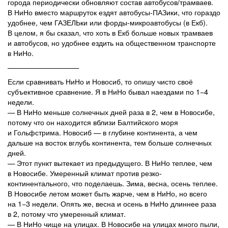
города периодически обновляют состав автобусов/трамваев.
В НиНо вместо маршруток ездят автобусы-ПАЗики, что гораздо
удобнее, чем ГАЗЕЛЬки или форды-микроавтобусы (в Екб).
В целом, я бы сказал, что хоть в Екб больше новых трамваев
и автобусов, но удобнее ездить на общественном транспорте
в НиНо.
——————————
Если сравнивать НиНо и Новосиб, то опишу чисто своё
субъективное сравнение. Я в НиНо бывал наездами по 1−4
недели.
— В НиНо меньше солнечных дней раза в 2, чем в Новосибе,
потому что он находится вблизи Балтийского моря
и Гольфстрима. Новосиб — в глубине континента, а чем
дальше на восток вглубь континента, тем больше солнечных
дней.
— Этот пункт вытекает из предыдущего. В НиНо теплее, чем
в Новосибе. Умеренный климат против резко-
континентального, что поделаешь. Зима, весна, осень теплее.
В Новосибе летом может быть жарче, чем в НиНо, но всего
на 1−3 недели. Опять же, весна и осень в НиНо длиннее раза
в 2, потому что умеренный климат.
— В НиНо чище на улицах. В Новосибе на улицах много пыли,