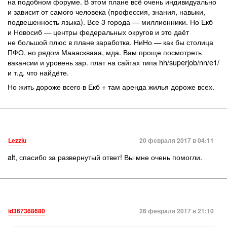
на подобном форуме. В этом плане всё очень индивидуально
и зависит от самого человека (профессия, знания, навыки,
подвешенность языка). Все 3 города — миллионники. Но Екб
и Новосиб — центры федеральных округов и это даёт
не большой плюс в плане заработка. НиНо — как бы столица
ПФО, но рядом Мааасквааа, мда. Вам проще посмотреть
вакансии и уровень зар. плат на сайтах типа hh/superjob/nn/e1/
и т.д. что найдёте.
Но жить дороже всего в Екб + там аренда жилья дороже всех.
Lezziu
20 февраля 2017 в 04:11
alt, спасибо за развернутый ответ! Вы мне очень помогли.
id367368680
26 февраля 2017 в 21:10