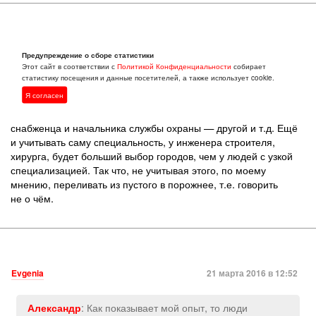
Vostok
21 марта 2016 в 03:51
Предупреждение о сборе статистики
Этот сайт в соответствии с
Политикой Конфиденциальности
собирает
Evgenia (Тверь): «Почему же доморощенные? Это правда
статистику посещения и данные посетителей, а также использует cookie.
жизни.»
Я согласен
По моему мнению, так и есть. Даже на одном и том же
предприятии для дворника и сторожа один критерий, для
снабженца и начальника службы охраны — другой и т.д. Ещё
и учитывать саму специальность, у инженера строителя,
хирурга, будет больший выбор городов, чем у людей с узкой
специализацией. Так что, не учитывая этого, по моему
мнению, переливать из пустого в порожнее, т.е. говорить
не о чём.
Evgenia
21 марта 2016 в 12:52
: Как показывает мой опыт, то люди
Александр