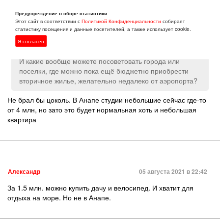
дорогой Геленджик.
Осталась Анапа. Продают цокольные квартиры
Предупреждение о сборе статистики
в пределах 1.5 млн в районе гаргиппия. Есть ли среди
Этот сайт в соответствии с
Политикой Конфиденциальности
собирает
статистику посещения и данные посетителей, а также использует cookie.
вас кто живёт в этих домах? Что можете о них сказать
хорошего/плохого? Как с инфраструктурой и далеко ли
Я согласен
до моря?
И какие вообще можете посоветовать города или
поселки, где можно пока ещё бюджетно приобрести
вторичное жилье, желательно недалеко от аэропорта?
Не брал бы цоколь. В Анапе студии небольшие сейчас где-то
от 4 млн, но зато это будет нормальная хоть и небольшая
квартира
Александр
05 августа 2021 в 22:42
За 1.5 млн. можно купить дачу и велосипед. И хватит для
отдыха на море. Но не в Анапе.