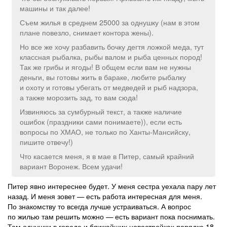
машины и так далее!
Съем жилья в среднем 25000 за однушку (нам в этом
плане повезло, снимает контора жены).
Но все же хочу разбавить бочку дегтя ложкой меда, тут
классная рыбалка, рыбы валом и рыба ценных пород!
Так же грибы и ягоды! В общем если вам не нужны
деньги, вы готовы жить в бараке, любите рыбалку
и охоту и готовы убегать от медведей и рыб надзора,
а также морозить зад, то вам сюда!
Извиняюсь за сумбурный текст, а также наличие
ошибок (праздники сами понимаете)), если есть
вопросы по ХМАО, не только по Ханты-Мансийску,
пишите отвечу!)
Что касается меня, я в мае в Питер, самый крайний
вариант Воронеж. Всем удачи!
Питер явно интереснее будет. У меня сестра уехала пару лет
назад. И меня зовет — есть работа интересная для меня.
По знакомству то всегда лучше устраиваться. А вопрос
по жилью там решить можно — есть вариант пока поснимать.
Там однушки в городе и ближайших новостройках порядка 18