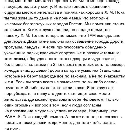
и вы, много лет мечтала переехать из ХМ. 5 месяцев назад
я осуществила эту мечту. И только теперь в сравнении
с другим местом жительства я поняла как хорошо в Х. М. Пока
ты там живешь то даже и не понимаешь что этот один
из самых благополучных городов России. Мы поменяли его из-
за климата. Климат лучше нашли, но сердце щемит по
нашему Х. М. Только теперь понимаю, что ТАМ все сделано
для людей. Даже такие мелочи как освещение города, дороги,
тротуары, пандузы. А если приплюсовать обалденно
ухоженные парки; красивые спортивные и развлекательные
комплексы; оборудованные школы-дворцы и чудо-садики;
больницы с палатами на 2 человека в которых есть телевизор,
холодильник, душевая; дороги которые усыпляют; гаишники
которые не берут мзду; где все по законам, а не по знакомству
и т.д. Если вы этого всего не замечаете, то вы либо слепо-
глухо-немой либо вы до этого жили в раю. Я не хочу вас
переубеждать, я пишу это для тех кто ищет свое место
жительства, где можно чувствовать себя Человеком. Только
один огромный вопрос в том, если люди согласны
на проживание в суровых условиях севера. Например, как
PAVELS. Таких людей немало. А так же есть те, кто согласны
пожить в таких условиях временно, для того чтобы встать
на ноги.