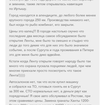
и зимники, также летом открывалась навигация
по Иртышу.
Город находится в апендиците, до любого более менее
крупного города 250 км. Производства никакого нет,
был когда-то рыбо комбинат, его закрыли.
Цены это капец!!! В городе настолько скучно что
последние два месяца самое обсуждаемое было
открытие Ленты, мне было та смешно и стыдно что
люди до того дикие что для них это было значимое
событие, а после Сургута и года проживания в Питере
это для меня было дико вдвойне.
Кстати когда Ленту открыли говорят народу было так
много что охрана пускала порциями людей, при чем
многие приехали просто посмотреть что такое
Лента!)))))
Автосалонов нет, так что если купил машину
и собрался на ТО, готовься гонять ее в Сургут
за 300 км. СТО нормальных нет, а деньги рвут как
порядочные! Я свое авто обслуживал в Ростове, при
этом сравнивал цены. Замена гранаты Ханты 1200-
Ростов 200р, замена масла в АКПП с покупкой масла