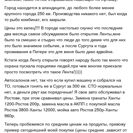
Город находится в апендиците, до любого более менее
крупного города 250 км. Производства никакого нет, был когда
то рыбо комбинат, его закрыли.
Цены это капец!!!! В городе настолько скучно что последние
два месяца самое обсуждаемое было открытие Ленты,мне
было та смешно и стыдно что люди до того дикие что для них
это было значимое событие, а после Сургута и года
проживания в Питере это для меня было дико вдвойне.
Кстати когда Ленту открыли говорят народу было так много что
охрана пускала порциями людей,при чем многие приехали
просто посмотреть что такое Лента!)))))
Автосалонов нет, так что если купил машину и собрался на
ТО, готовься гонять ее в Сургут за 300 км. СТО нормальных
нет, а деньги рвут как порядочные! Я свое авто обслуживал в
Ростове, при этом сравнивал цены. Замена гранаты Ханты
1200-Ростов 200р, замена масла в АКПП с покупкой масла
Ростов 3800-Ханты 12000, мойка авто Ростов 250р-Ханты
960р.
Теперь пробежимся по средним ценам на продукты, привожу
пример сегодняшней моей покупки (цены средние ,зависит от