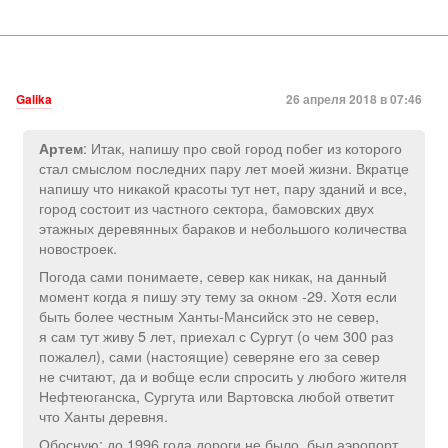
Galika
26 апреля 2018 в 07:46
: Итак, напишу про свой город побег из которого
Артем
стал смыслом последних пару лет моей жизни. Вкратце
напишу что никакой красоты тут нет, пару зданий и все,
город состоит из частного сектора, бамовских двух
этажных деревянных бараков и небольшого количества
новостроек.
Погода сами понимаете, север как никак, на данный
момент когда я пишу эту тему за окном -29. Хотя если
быть более честным Ханты-Мансийск это не север,
я сам тут живу 5 лет, приехал с Сургут (о чем 300 раз
пожалел), сами (настоящие) северяне его за север
не считают, да и вобще если спросить у любого жителя
Нефтеюганска, Сургута или Вартовска любой ответит
что Ханты деревня.
Обосную: до 1996 года дороги не было, был аэропорт