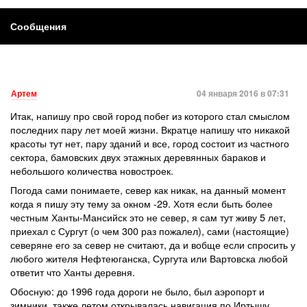
Сообщения
Артем
04 января 2016 в 07:31
Итак, напишу про свой город побег из которого стал смыслом
последних пару лет моей жизни. Вкратце напишу что никакой
красоты тут нет, пару зданий и все, город состоит из частного
сектора, бамовских двух этажных деревянных бараков и
небольшого количества новостроек.
Погода сами понимаете, север как никак, на данный момент
когда я пишу эту тему за окном -29. Хотя если быть более
честным Ханты-Мансийск это не север, я сам тут живу 5 лет,
приехал с Сургут (о чем 300 раз пожалел), сами (настоящие)
северяне его за север не считают, да и вобще если спросить у
любого жителя Нефтеюганска, Сургута или Вартовска любой
ответит что Ханты деревня.
Обосную: до 1996 года дороги не было, был аэропорт и
зимники, также летом открывалась навигация по Иртышу.