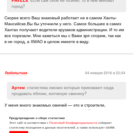
город?
Скорее всего Ваш знакомый работает не в самом Ханты-
Мансийске.Вы бы уточнили у него. Самое большее в самих
Хантах получают водители крузаков администрации. И то им
все порезали. Мне кажеться мы с Вами зря спорим, так как
в не город, а ХМАО в целом имеете в виду.
Любопытная
04 января 2016 в 22:54
: статистика омских которые приезжают сюда
Артем
продавать яблоки, копченую свинину?
У меня много знакомых омичей — это и строители,
и полицейские, и продавцы, и врачи и т.д. Все устроились
в ХМ неплохо, а уж уезжать и подавно не хотят. И не только
Предупреждение о сборе статистики
омичи устраиваются хорошо. В целом (судя по статистике
Этот сайт в соответствии с
Политикой Конфиденциальности
собирает
статистику посещения и данные посетителей, а также использует cookie.
численности населения) ХМ — это город приезжих. И если бы