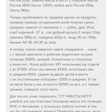
Ростов 3800-Ханты 12000, мойка авто Ростов 250р-
Ханты 960р.
Теперь пробежимся по средним ценам на продукты,
привожу пример сегодняшней моей покупки (цены
средние, зависит от магазина + — рубль, два) Итак:
хлеб нарезной -37 р., сок добрый мульти 2 литра-124р,
свинина 385р-кг, говядина 420р-кг, яица 30 шт-190р,
бензин АИ 92−34,35 за литр.
А теперь самое наверное самое ожидаемое… наша
с с женой зарплата! я работаю водителем на руки
получаю 25600, премий, больничных и отпускных
у меня нет. Жена работает ИО начальника юр отдела
с зп 27000. Итого мы имеем 53300, из которых жкх
в среднем 8000, садики за двоих детей в месте
с их постоянными поборами 12000 в среднем. И так
на жили были у нас остается 33000 на все, а с такими
ценами, поверьте этого мало.
Для тех кто хочет переехать, ТУТ РАБОТЫ НЕТ!!!
усвойте это как отче наш! Основная масса это полиция,
МЧС и Чиновники, у остальных работа состоит в том
что бы обслуживать первых! Привозить им пиццу, мыть