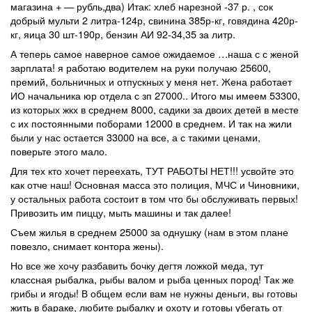
магазина + — рубль,два) Итак: хлеб нарезной -37 р. , сок
добрый мульти 2 литра-124р, свинина 385р-кг, говядина 420р-
кг, яица 30 шт-190р, бензин АИ 92-34,35 за литр.
А теперь самое наверное самое ожидаемое …наша с с женой
зарплата! я работаю водителем на руки получаю 25600,
премий, больничных и отпускных у меня нет. Жена работает
ИО начальника юр отдела с зп 27000.. Итого мы имеем 53300,
из которых жкх в среднем 8000, садики за двоих детей в месте
с их постоянными поборами 12000 в среднем. И так на жили
были у нас остается 33000 на все, а с такими ценами,
поверьте этого мало.
Для тех кто хочет переехать, ТУТ РАБОТЫ НЕТ!!! усвойте это
как отче наш! Основная масса это полиция, МЧС и Чиновники,
у остальных работа состоит в том что бы обслуживать первых!
Привозить им пиццу, мыть машины и так далее!
Съем жилья в среднем 25000 за однушку (нам в этом плане
повезло, снимает контора жены).
Но все же хочу разбавить бочку дегтя ложкой меда, тут
классная рыбалка, рыбы валом и рыба ценных пород! Так же
грибы и ягоды! В общем если вам не нужны деньги, вы готовы
жить в бараке, любите рыбалку и охоту и готовы убегать от