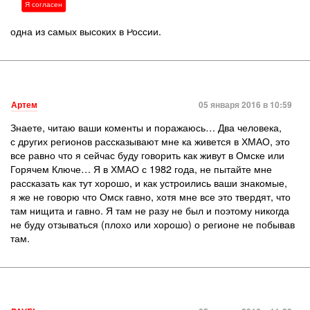
там было плохо, то разве бы люди приезжали, создавали бы
Я согласен
семьи, рожали детей? Причем уровень рождаемости в городе
одна из самых высоких в России.
Артем
05 января 2016 в 10:59
Знаете, читаю ваши коменты и поражаюсь… Два человека,
с других регионов рассказывают мне ка живется в ХМАО, это
все равно что я сейчас буду говорить как живут в Омске или
Горячем Ключе… Я в ХМАО с 1982 года, не пытайте мне
рассказать как тут хорошо, и как устроились ваши знакомые,
я же не говорю что Омск гавно, хотя мне все это твердят, что
там нищита и гавно. Я там не разу не был и поэтому никогда
не буду отзываться (плохо или хорошо) о регионе не побывав
там.