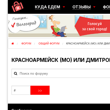
КУДА ЕДЕМ
ОТЗЫВЫ
ФО
ГОРОДА
ПЕРЕЕЗДЫ
ОБ
РЕГИОНЫ
ЭМИГРАЦИЯ
ЮЖ
СТРАНЫ
РАЗВЕДКА
ЭМИ
ФОРУМ
ОБЩИЙ ФОРУМ
КРАСНОАРМЕЙСК (МО) ИЛИ ДМ
КРАСНОАРМЕЙСК (МО) ИЛИ ДМИТРО
Сообщения