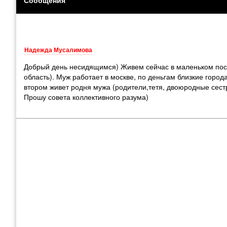
Надежда Мусалимова
Добрый день несидящимся) Живем сейчас в маленьком посе
область). Муж работает в москве, по деньгам близкие город
втором живет родня мужа (родители,тетя, двоюродные сестр
Прошу совета коллективного разума)