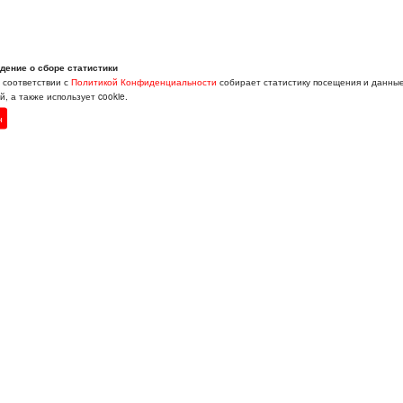
дение о сборе статистики
в соответствии с
Политикой Конфиденциальности
собирает статистику посещения и данны
, а также использует cookie.
н