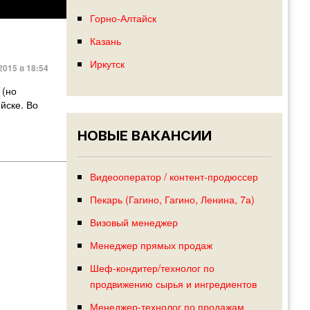
Горно-Алтайск
Казань
Иркутск
2015 в 18:54
 (но
йске. Во
НОВЫЕ ВАКАНСИИ
Видеооператор / контент-продюссер
Пекарь (Гагино, Гагино, Ленина, 7а)
Визовый менеджер
Менеджер прямых продаж
Шеф-кондитер/технолог по
продвижению сырья и ингредиентов
Менеджер-технолог по продажам