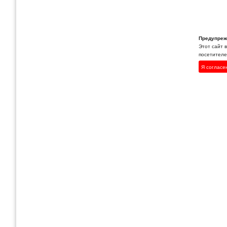
Предупреж
Этот сайт 
посетителей
Я согласе