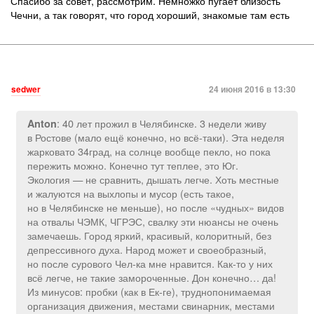
Спасибо за совет, рассмотрим. Немножко пугает близость
Чечни, а так говорят, что город хороший, знакомые там есть
sedwer
24 июня 2016 в 13:30
: 40 лет прожил в Челябинске. 3 недели живу
Anton
в Ростове (мало ещё конечно, но всё-таки). Эта неделя
жарковато 34град, на солнце вообще пекло, но пока
пережить можно. Конечно тут теплее, это Юг.
Экология — не сравнить, дышать легче. Хоть местные
и жалуются на выхлопы и мусор (есть такое,
но в Челябинске не меньше), но после «чудных» видов
на отвалы ЧЭМК, ЧГРЭС, свалку эти нюансы не очень
замечаешь. Город яркий, красивый, колоритный, без
депрессивного духа. Народ может и своеобразный,
но после сурового Чел-ка мне нравится. Как-то у них
всё легче, не такие замороченные. Дон конечно… да!
Из минусов: пробки (как в Ек-ге), труднопонимаемая
организация движения, местами свинарник, местами