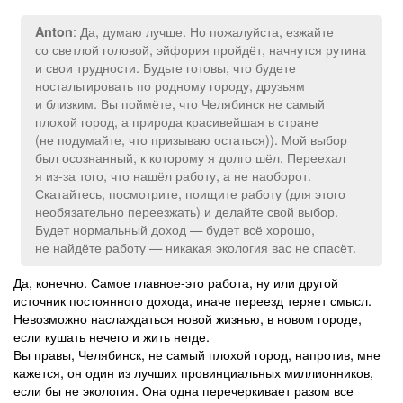
: Да, думаю лучше. Но пожалуйста, езжайте
Anton
со светлой головой, эйфория пройдёт, начнутся рутина
и свои трудности. Будьте готовы, что будете
ностальгировать по родному городу, друзьям
и близким. Вы поймёте, что Челябинск не самый
плохой город, а природа красивейшая в стране
(не подумайте, что призываю остаться)). Мой выбор
был осознанный, к которому я долго шёл. Переехал
я из-за того, что нашёл работу, а не наоборот.
Скатайтесь, посмотрите, поищите работу (для этого
необязательно переезжать) и делайте свой выбор.
Будет нормальный доход — будет всё хорошо,
не найдёте работу — никакая экология вас не спасёт.
Да, конечно. Самое главное-это работа, ну или другой
источник постоянного дохода, иначе переезд теряет смысл.
Невозможно наслаждаться новой жизнью, в новом городе,
если кушать нечего и жить негде.
Вы правы, Челябинск, не самый плохой город, напротив, мне
кажется, он один из лучших провинциальных миллионников,
если бы не экология. Она одна перечеркивает разом все