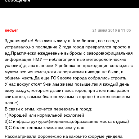
sedwer
21 июня 2016 в 11:05
Здравствуйте! Всю жизнь живу в Челябинске, все всегда
устраивало,но последние 2 года город превратился просто в
ад.Практически ежедневные выбросы с заводов(официальная
информация НМУ — неблагоприятные метеорологические
условия),дышать нечем.У ребенка не проходящие сопли,мы с
мужем все чешемся,хотя аллергиками никогда не были, в
общем- жесть.Да еще ГОК возле города собрались строить.
У нас вокруг стоят 9-ки,мы живем повыше,так я каждый день
вижу воздух, которым дышит весь город,при этом наш район
считается, самым благополучным в городе ( в экологическом
плане).
В связи с этим, хочется переехать в город:
1)Хорошей или нормальной экологией
2)С инфраструктурой(медицина,образование,места отдыха)
3)С более теплым климатом,чем у нас
Рассматривали Воронеж,но на каком-то форуме увидела