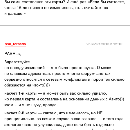
Вы сами составляли эти карты? И ещё раз-«Если Вы считаете,
что за 16 лет ничего не изменилось, то… считайте так
и дальше.»
real_tornado
26 июня 2016 в 12:10
PAVELs,
Здравствуйте.
по поводу извинений — это была просто шутка: D может
не слишком адекватная. просто многие форумчане так
серьезно относятся к сетевым конфликтам и порой так сильно
обижаются на что-то))))
насчет 1-й карты — я может быть вас сильно удивлю,
но первая карта и составлена на основании данных с Авито)))
кхем… и я не шучу, правда.
насчет 2-й карты — считаю, что изменилось, но НЕ
принципиально. во всяком случае знаю главное — с того года
экология явно не улучшилась, даже если брать отдельно
взятый регион. но другой карты и правда нет (по крайней мере