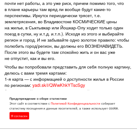
почти нет работы, а это уже риск, причем помимо того, что
в плане карьеры там вряд ли вообще будут какие-то
перспективы. Иркутск периодически трясет, т.е.
землетрясения, во Владивостоке КОСМИЧЕСКИЕ цены
на жилье, в Сыктывкар или Йошкар-Олу ходит только один
поезд в сутки, ну и.т.д. и.т.п.). Исходя из этого и выбирайте
регион и город. И не забывайте одно золотое правило: чтобы
полюбить город/регион, вы должны его ВОЗНЕНАВИДЕТЬ.
После этого вы будете там спокойно жить и он вас уже
не отпустит, как и вы его.
Чтобы вы попробовали представить для себя полную картину,
делюсь с вами тремя картами:
1-я карта — с информацией о доступности жилья в России
по регионам:
yadi.sk/i/QWwKhkYTscSgy
2-я карта — Карта антропогенного воздействия и плотности
населения в России (по сути одна из экологических карт):
Предупреждение о сборе статистики
yadi.sk/i/Ur6MUFyCsnCXx
Этот сайт в соответствии с
Политикой Конфиденциальности
собирает
статистику посещения и данные посетителей, а также использует cookie.
3-я карта — Экологическая карта России (за 1999 г.):
yadi.sk/i/vHcbev5UsnDUW
Я согласен