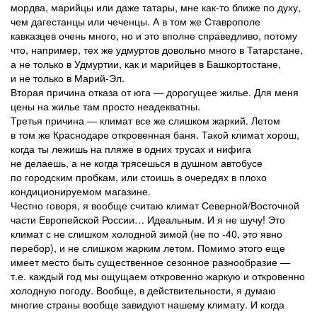
мордва, марийцы или даже татары, мне как-то ближе по духу,
чем дагестанцы или чеченцы. А в том же Ставрополе
кавказцев очень много, но и это вполне справедливо, потому
что, например, тех же удмуртов довольно много в Татарстане,
а не только в Удмуртии, как и марийцев в Башкортостане,
и не только в Марий-Эл.
Вторая причина отказа от юга — дорогущее жилье. Для меня
цены на жилье там просто неадекватны.
Третья причина — климат все же слишком жаркий. Летом
в том же Краснодаре откровенная баня. Такой климат хорош,
когда ты лежишь на пляже в одних трусах и нифига
не делаешь, а не когда трясешься в душном автобусе
по городским пробкам, или стоишь в очередях в плохо
кондиционируемом магазине.
Честно говоря, я вообще считаю климат Северной/Восточной
части Европейской России… Идеальным. И я не шучу! Это
климат с не слишком холодной зимой (не по -40, это явно
перебор), и не слишком жарким летом. Помимо этого еще
имеет место быть существенное сезонное разнообразие —
т.е. каждый год мы ощущаем откровенно жаркую и откровенно
холодную погоду. Вообще, в действительности, я думаю
многие страны вообще завидуют нашему климату. И когда