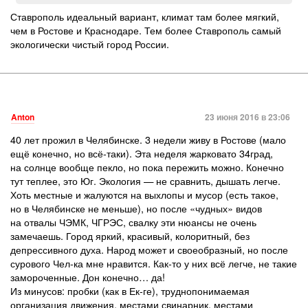
Ставрополь идеальный вариант, климат там более мягкий,
чем в Ростове и Краснодаре. Тем более Ставрополь самый
экологически чистый город России.
Anton
23 июня 2016 в 23:06
40 лет прожил в Челябинске. 3 недели живу в Ростове (мало
ещё конечно, но всё-таки). Эта неделя жарковато 34град,
на солнце вообще пекло, но пока пережить можно. Конечно
тут теплее, это Юг. Экология — не сравнить, дышать легче.
Хоть местные и жалуются на выхлопы и мусор (есть такое,
но в Челябинске не меньше), но после «чудных» видов
на отвалы ЧЭМК, ЧГРЭС, свалку эти нюансы не очень
замечаешь. Город яркий, красивый, колоритный, без
депрессивного духа. Народ может и своеобразный, но после
сурового Чел-ка мне нравится. Как-то у них всё легче, не такие
замороченные. Дон конечно… да!
Из минусов: пробки (как в Ек-ге), труднопонимаемая
организация движения, местами свинарник, местами