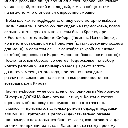
многие россияне пишут про многие свои города, что климат
у них «сырой, мерзкий и холодный, и мы вообще хотим
на юга», то мне становится откровенно смешно.
Чтобы вас как-то подбодрить, опишу свою историю выбора
ПМЖ: сначала, я около 2-х лет сидел на Подмосковье, потом
сильно хотел переехать на юг (сам был в Краснодаре
и Ростове), потом выбирал Сибирь (Тюмень, Новосибирск),
но в итоге остановился на Поволжье (кстати, довольно родном
для меня), а если точнее — в сентябре (в крайнем случае
октябре) переезжаю в Киров. Ничего не боюсь, если честно))
После того, как сбросил со счетов Подмосковье, на выбор
нового региона ушел примерно месяц. Где-то вплоть
до апреля месяца этого года, постоянно приходили
различные сомнения, но в итоге я все равно постоянно
возвращался к Кирову.
Насчет эйфории — не согласен с господином из Челябинска.
Эйфория ДОЛЖНА быть, это ваш стимул. Конечно трезво
оценивать обстановку тоже нужно, но не это главное.
Главное — прикиньте, насколько регион подходит под ваши
КЛЮЧЕВЫЕ критерии, а регионы действительно разные
(например, в некоторых вообще нет леса, как такового. а для
многих это принципиально. в Дагестане, ко всему прочему,