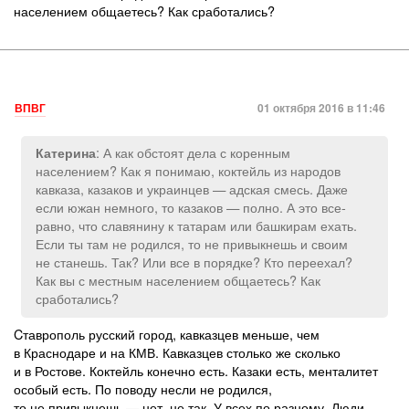
населением общаетесь? Как сработались?
ВПВГ
01 октября 2016 в 11:46
: А как обстоят дела с коренным
Катерина
населением? Как я понимаю, коктейль из народов
кавказа, казаков и украинцев — адская смесь. Даже
если южан немного, то казаков — полно. А это все-
равно, что славянину к татарам или башкирам ехать.
Если ты там не родился, то не привыкнешь и своим
не станешь. Так? Или все в порядке? Кто переехал?
Как вы с местным населением общаетесь? Как
сработались?
Cтаврополь русский город, кавказцев меньше, чем
в Краснодаре и на КМВ. Кавказцев столько же сколько
и в Ростове. Коктейль конечно есть. Казаки есть, менталитет
особый есть. По поводу несли не родился,
то не привыкнешь — нет, не так. У всех по разному. Люди