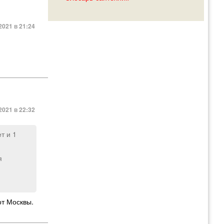
2021 в 21:24
2021 в 22:32
т и 1
я
от Москвы.