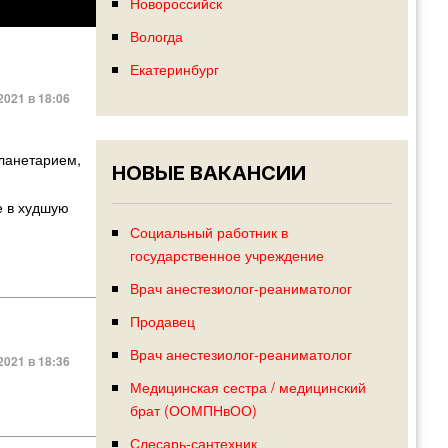
Новороссийск
Вологда
Екатеринбург
2021 в 18:06
планетарием,
НОВЫЕ ВАКАНСИИ
е в худшую
Социальный работник в
государственное учреждение
Врач анестезиолог-реаниматолог
Продавец
Врач анестезиолог-реаниматолог
2021 в 18:36
Медицинская сестра / медицинский
брат (ООМПНвОО)
Слесарь-сантехник