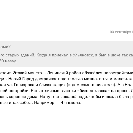
03 сентября 
ками?
о старых зданий. Когда я приехал в Ульяновск, я был в шоке так ка
30 назад.
 стоит. Этакий монстр… Ленинский район обзавёлся новостройкам
т. Новый Город достраивает гден только можно. в т.ч. и малоэтаж
тая ул. Гончарова и близлежащих (и дом самого писателя). А в Нал
шней постройки. Есть отличные высотки «бизнес-класса» на просп. 
Очень хорошие дома. Но тут есть нюанс: надо. чтобы и школа была 
ичные и так себе… Например — 4 я школа.