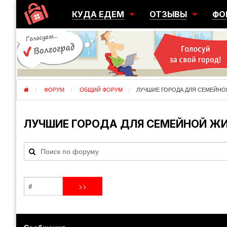
КУДА ЕДЕМ
ОТЗЫВЫ
ФО
ГОРОДА
ПЕРЕЕЗДЫ
ОБ
РЕГИОНЫ
ЭМИГРАЦИЯ
ЮЖ
СТРАНЫ
РАЗВЕДКА
ЭМИ
ФОРУМ
ОБЩИЙ ФОРУМ
ЛУЧШИЕ ГОРОДА ДЛЯ СЕМЕЙНО
ЛУЧШИЕ ГОРОДА ДЛЯ СЕМЕЙНОЙ Ж
Сообщения