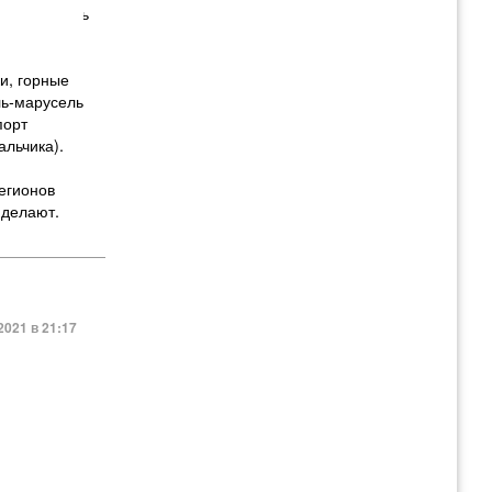
Безопасность
 до утра.
 парке есть
и, горные
ль-марусель
порт
альчика).
егионов
 делают.
2021 в 21:17