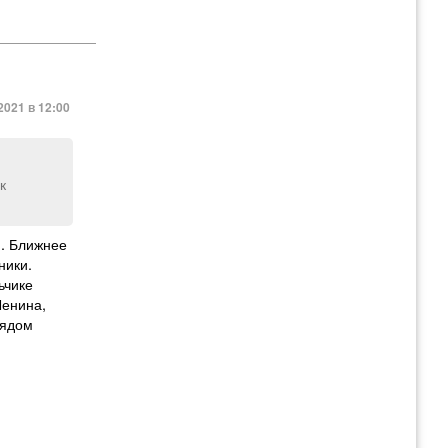
2021 в 12:00
к
и. Ближнее
ники.
ьчике
Ленина,
рядом