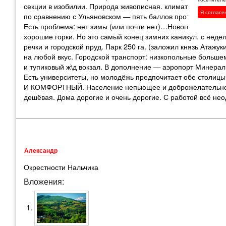
секции в изобилии. Природа живописная. климат курортный.
Я согласе
по сравнению с Ульяновском — пять баллов против двух. До
Есть проблема: нет зимы (или почти нет)…Новогодняя ночь +
хорошие горки. Но это самый конец зимних каникул. с неде
речки и городской пруд. Парк 250 га. (заложил князь Атажу
на любой вкус. Городской транспорт: низкопольные больше
и тупиковый ж\д вокзал. В дополнение — аэропорт Минераль
Есть университеты, но молодёжь предпочитает обе стол
И КОМФОРТНЫЙ. Население непьющее и доброжелательное. 
дешёвая. Дома дорогие и очень дорогие. С работой всё нео
Александр
Окрестности Нальчика
Вложения: