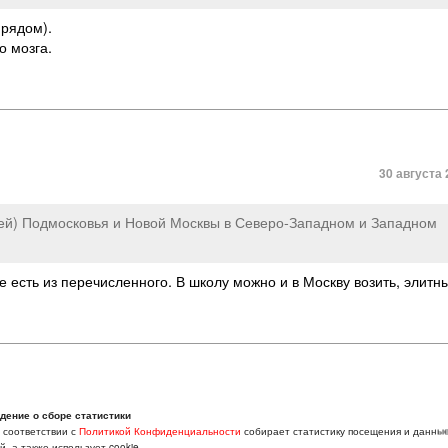
 рядом).
о мозга.
30 августа 
ей) Подмосковья и Новой Москвы в Северо-Западном и Западном
 есть из перечисленного. В школу можно и в Москву возить, элитн
30 августа 
дение о сборе статистики
в соответствии с
Политикой Конфиденциальности
собирает статистику посещения и данны
адики — всё в наличии. Школы искусств, кружки по интересам. спор
, а также использует cookie.