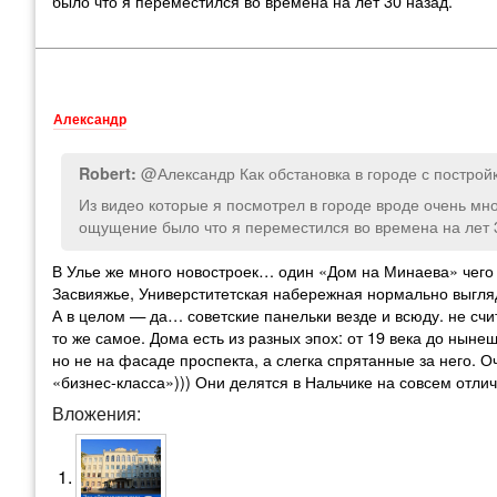
было что я переместился во времена на лет 30 назад.
Александр
@Александр Как обстановка в городе с построй
Robert:
Из видео которые я посмотрел в городе вроде очень мног
ощущение было что я переместился во времена на лет 
В Улье же много новостроек… один «Дом на Минаева» чего
Засвияжье, Универститетская набережная нормально выгляди
А в целом — да… советские панельки везде и всюду. не счи
то же самое. Дома есть из разных эпох: от 19 века до ныне
но не на фасаде проспекта, а слегка спрятанные за него. 
«бизнес-класса»))) Они делятся в Нальчике на совсем отл
Вложения: