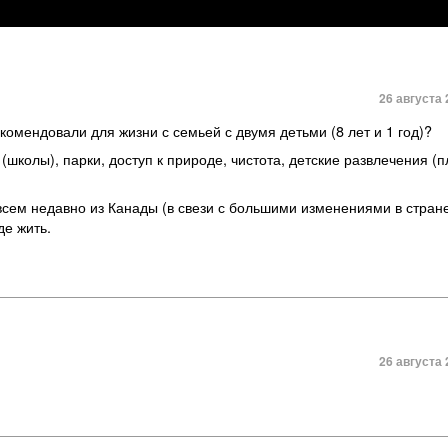
26 августа 
омендовали для жизни с семьей с двумя детьми (8 лет и 1 год)?
(школы), парки, доступ к природе, чистота, детские развлечения (
сем недавно из Канады (в свези с большими изменениями в стран
де жить.
26 августа 