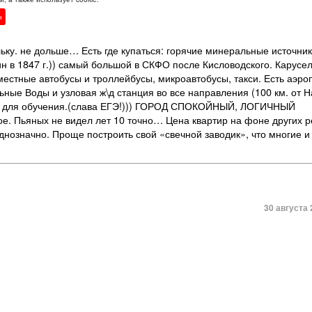
 Экология на четыре балла, питьевая вода пьётся без кипячения. 
н
чь приезжает из Ульяновска — гуляем по ночному Нальчику чуть не
 17 тепла — не для каждого. Но на санках успевают покататься. В
льку. не дольше… Есть где купаться: горячие минеральные источник
кин в 1847 г.)) самый большой в СКФО после Кисловодского. Карусе
местные автобусы и троллейбусы, микроавтобусы, такси. Есть аэро
ные Воды и узловая ж\д станция во все направления (100 км. от Н
ицы для обучения.(слава ЕГЭ!))) ГОРОД СПОКОЙНЫЙ, ЛОГИЧНЫЙ
Пьяных не видел лет 10 точно… Цена квартир на фоне других р
днозначно. Проще построить свой «свечной заводик», что многие и
30 августа 