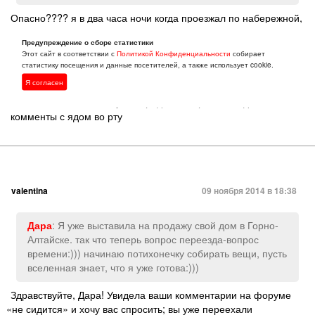
Опасно???? я в два часа ночи когда проезжал по набережной,
видел двух идущих парней держащихся за руки, Воронеж ещё
Предупреждение о сборе статистики
со времён СССР имел репутацию самого спокойного и НЕ
Этот сайт в соответствии с
Политикой Конфиденциальности
собирает
криминального города он остаёться таким и сейчас, а вам
статистику посещения и данные посетителей, а также использует cookie.
Светлана надо не читать инет а хотя бы месяц пожить в этом
Я согласен
православном городе, кстати только почему то Белгородские
из-за своей злобы пишут о городе в котором никогда небыли
комменты с ядом во рту
valentina
09 ноября 2014 в 18:38
: Я уже выставила на продажу свой дом в Горно-
Дара
Алтайске. так что теперь вопрос переезда-вопрос
времени:))) начинаю потихонечку собирать вещи
,
пусть
вселенная знает
,
что я уже готова:)))
Здравствуйте
,
Дара! Увидела ваши комментарии на форуме
«
не сидится» и хочу вас спросить; вы уже переехали