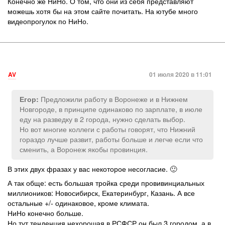
Конечно же НиНо. О том, что они из себя представляют
можешь хотя бы на этом сайте почитать. На ютубе много
видеопрогулок по НиНо.
AV
01 июля 2020 в 11:01
Предложили работу в Воронеже и в Нижнем
Егор:
Новгороде, в принципе одинаково по зарплате, в июле
еду на разведку в 2 города, нужно сделать выбор.
Но вот многие коллеги с работы говорят, что Нижний
гораздо лучше развит, работы больше и легче если что
сменить, а Воронеж якобы провинция.
В этих двух фразах у вас некоторое несогласие. 🙂
А так обще: есть большая тройка среди провивинциальных
миллиоников: Новосибирск, Екатеринбург, Казань. А все
остальные +/- одинаковое, кроме климата.
НиНо конечно больше.
Но тут тенденция нехорошая в РСФСР он был 3 городом, а в