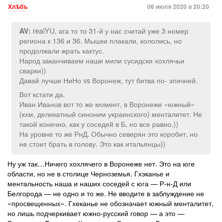
Хлѣбъ
06 июля 2020 в 20:20
realYU, ага то то 31-й у нас считай уже 3 номер
AV:
региона к 136 и 36. Мышки плакали, кололись, но
продолжали жрать кактус.
Народ заканчиваем наши мили сусидски хохлячьи
сварки))
Давай лучше НиНо vs Воронеж, тут битва по- эпичней.
Вот кстати да.
Иван Иванов вот то же момент, в Воронеже «южный»
(кхм, деликатный синоним украинского) менталитет. Не
такой конечно, как у соседей в Б, но все равно.))
На уровне то же РнД. Обычно северян это коробит, но
не стоит брать в голову. Это как итальянцы))
Ну уж так…Ничего хохлячего в Воронеже нет. Это на юге
области, но не в столице Черноземья. Гхэканье и
ментальность наша и наших соседей с юга — Р-н-Д или
Белгорода — не одно и то же. Не вводите в заблуждение не
«просвещенных». Гхеканье не обозначает южный менталитет,
но лишь подчеркивает южно-русский говор — а это —