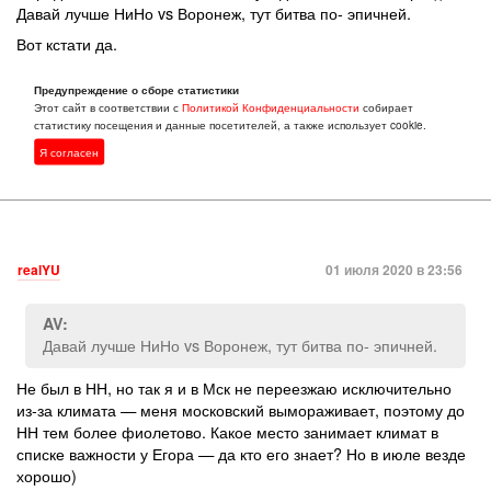
Давай лучше НиНо vs Воронеж, тут битва по- эпичней.
Вот кстати да.
Иван Иванов вот то же момент, в Воронеже «южный» (кхм,
деликатный синоним украинского) менталитет. Не такой
Предупреждение о сборе статистики
конечно, как у соседей в Б, но все равно.))
Этот сайт в соответствии с
Политикой Конфиденциальности
собирает
статистику посещения и данные посетителей, а также использует cookie.
На уровне то же РнД. Обычно северян это коробит, но не
стоит брать в голову. Это как итальянцы))
Я согласен
realYU
01 июля 2020 в 23:56
AV:
Давай лучше НиНо vs Воронеж, тут битва по- эпичней.
Не был в НН, но так я и в Мск не переезжаю исключительно
из-за климата — меня московский вымораживает, поэтому до
НН тем более фиолетово. Какое место занимает климат в
списке важности у Егора — да кто его знает? Но в июле везде
хорошо)