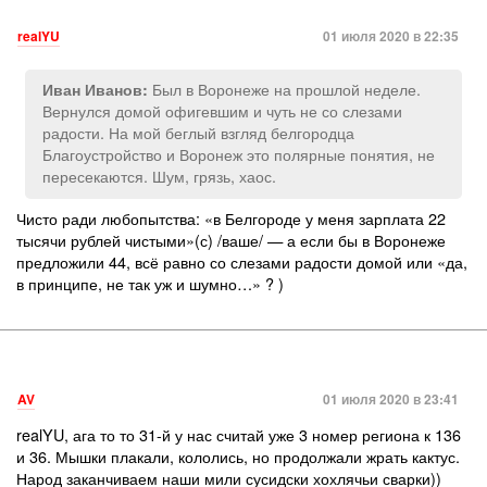
realYU
01 июля 2020 в 22:35
Был в Воронеже на прошлой неделе.
Иван Иванов:
Вернулся домой офигевшим и чуть не со слезами
радости. На мой беглый взгляд белгородца
Благоустройство и Воронеж это полярные понятия, не
пересекаются. Шум, грязь, хаос.
Чисто ради любопытства: «в Белгороде у меня зарплата 22
тысячи рублей чистыми»(с) /ваше/ — а если бы в Воронеже
предложили 44, всё равно со слезами радости домой или «да,
в принципе, не так уж и шумно…» ? )
AV
01 июля 2020 в 23:41
realYU, ага то то 31-й у нас считай уже 3 номер региона к 136
и 36. Мышки плакали, кололись, но продолжали жрать кактус.
Народ заканчиваем наши мили сусидски хохлячьи сварки))