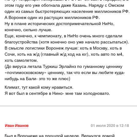
этом году его уже обогнала даже Казань. Наряду с Омском
один из самых быстротеряющих население миллиоников РФ.
А Воронеж один из растущих миллиоников РФ.
Ну в плане исторических достопримечательной НиНо,
конечно, сильно лучше.
Еще, конечно, к чемпионату, в НиНо очень много сделали
благоустройства (хотя конечно оно уже начало рассыпаться).
В смысле логистики Воронеж лучше: хоть в Москву, хоть в
Сочи, хоть на ж/д (главный ж/д ход на юг), хоть авто по м4,
хоть самолетом.
(До вируса летала Туркиш Эрлайнз по гуманному ценнику
«почтимосковскому» ценнику, так что если вы любите куда-
нибудь на Бали- это то же плюс)
Климат, тут какой кому нравиться.
Я вот был в сентябре в Нино- мне там холодновато.
Иван Иванов
01 июля 2020 в 12:18
Был в Воронеже на прошлой неделе. Вернулся домой