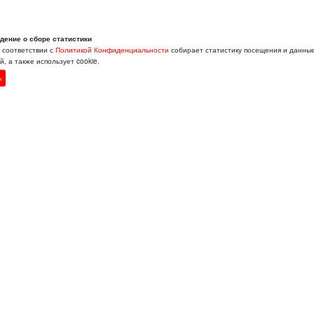
дение о сборе статистики
в соответствии с
Политикой Конфиденциальности
собирает статистику посещения и данны
, а также использует cookie.
н