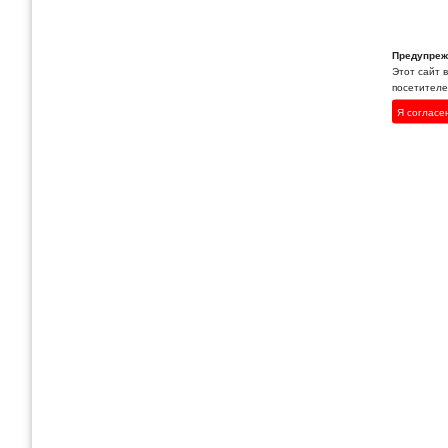
Предупреж
Этот сайт 
посетителей
Я согласе