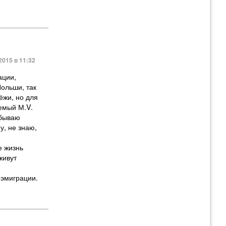
2015 в 11:32
ации,
Польши, так
ёжи, но для
емый М.V.
 бываю
у, не знаю,
е жизнь
живут
 эмиграции.