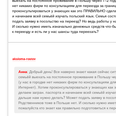
выехать на постоянное проживание в Польшу через 1−2 год
нет никаких фирм по консультациям для переезда за грани
проконсультироваться у знающих как это ПРАВИЛЬНО сделат
и начинаем всей семьёй изучать польский язык. Семья состо
подать заявку в посольство на переезд? Но ведь работы у н
И сколько нужно иметь изначально денежных средств что-бы
к переезду и есть ли у нас шансы туда переехать?
aksioma-rostov
: Добрый день! Все наверно знают какая сейчас си
Анна
семьёй выехать на постоянное проживание в Польшу ч
(у нас в городке нет никаких фирм по консультациям дл
Интернет). Хотим проконсультироваться у знающих как 
делаем загран. паспорта и начинаем всей семьёй изучать
дальше нам нужно делать? Может подать заявку в посоль
Родственников тоже в Польше нет. И сколько нужно име
пожалуйста кто знает как правильно подготовиться к пер