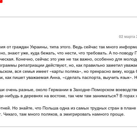
02 марта 
ия от граждан Украины, типа этого. Ведь сейчас так много информ
, знают уже, куда бежать, что нести, что требовать. А по-поводу 
еская. Конечно, сейчас это уже не так важно, особенно для молод
граммы репатриации действуют, но, как правильно заметил уважа
льском, вся семья имеет «карты поляка», но прекрасно вижу, когда
ак, как пишет уважаемая Анна, «сделать паспорта, выучить язык». Н
ьши очень разные, около Германии в Заходне-Поморском воеводств
де-нибудь в деревнях на востоке, так чем там заниматься? В горах 
тней. Но знайте, что Польша одна из самых трудных стран в плане
. Чикаго, там много поляков, а эмигрировать намного проще.