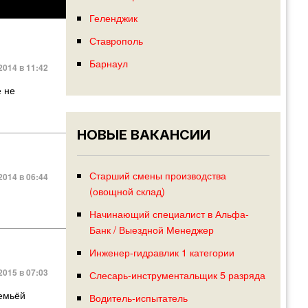
Геленджик
Ставрополь
Барнаул
2014 в 11:42
е не
НОВЫЕ ВАКАНСИИ
Старший смены производства
2014 в 06:44
(овощной склад)
Начинающий специалист в Альфа-
Банк / Выездной Менеджер
Инженер-гидравлик 1 категории
015 в 07:03
Слесарь-инструментальщик 5 разряда
семьёй
Водитель-испытатель