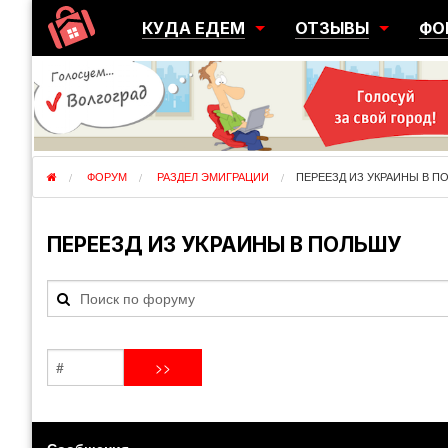
КУДА ЕДЕМ
ОТЗЫВЫ
ФО
ГОРОДА
ПЕРЕЕЗДЫ
ОБ
РЕГИОНЫ
ЭМИГРАЦИЯ
ЮЖ
СТРАНЫ
РАЗВЕДКА
ЭМИ
ФОРУМ
РАЗДЕЛ ЭМИГРАЦИИ
ПЕРЕЕЗД ИЗ УКРАИНЫ В П
ПЕРЕЕЗД ИЗ УКРАИНЫ В ПОЛЬШУ
Сообщения