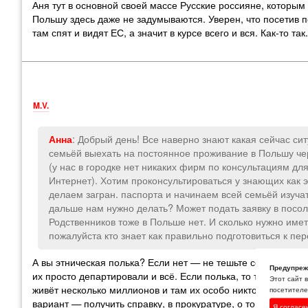
Аня тут в основной своей массе Русские россияне, которым
Польшу здесь даже не задумываются. Уверен, что посетив п
там спят и видят ЕС, а значит в курсе всего и вся. Как-то так.
M.V.
: Добрый день! Все наверно знают какая сейчас си
Анна
семьёй выехать на постоянное проживание в Польшу ч
(у нас в городке нет никаких фирм по консультациям дл
Интернет). Хотим проконсультироваться у знающих как 
делаем загран. паспорта и начинаем всей семьёй изучать
дальше нам нужно делать? Может подать заявку в посоль
Родственников тоже в Польше нет. И сколько нужно име
пожалуйста кто знает как правильно подготовиться к пер
А вы этническая полька? Если нет — не тешьте себя иллюз
Предупреж
их просто департировали и всё. Если полька, то тоже надеж
Этот сайт 
живёт несколько миллионов и там их особо никто не ждёт. П
посетителей
вариант — получить справку, в прокуратуре, о том, что в
Я согласе