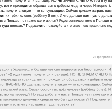
а (может получится и раньше). НО НЕ ЗНАЕМ С ЧЕГО НАЧАТЬ (у на
цу, вот и приходится обращаться к добрым людям через Интернет).
ь, получить какую — то консультацию. Сейчас делаем загран. пас
ит их трёх человек (ребёнку 5 лет). И что дальше нам нужно дела
ас в Польше нет также как и жилья? Родственников тоже в Польше н
 туда поехать? Подскажите пожалуйста кто знает как правильно по
22 февраля 2
туация в Украине… и больше нет сил подвергаться безопасности. 
ерез 1−2 года (может получится и раньше). НО НЕ ЗНАЕМ С ЧЕГО 
я переезда за границу, вот и приходится обращаться к добрым люд
это ПРАВИЛЬНО сделать, получить какую — то консультацию. Сейча
 польский язык. Семья состоит их трёх человек (ребёнку 5 лет). И 
ство на переезд? Но ведь работы у нас в Польше нет также как и 
ть изначально денежных средств что-бы туда поехать? Подскажите
еезду и есть ли у нас шансы туда переехать?