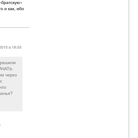
 «братскую»
о и как, ибо
015 в 19:55
И решили
НАЧАТЬ
ям через
с
что
жилья?
из Чечни,
еларуси
е
янии. Как
ональному