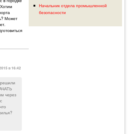
с в городке
Начальник отдела промышленной
 Хотим
порта
безопасности
ть? Может
ет.
дготовиться
015 в 16:42
И решили
НАЧАТЬ
ям через
с
что
жилья?