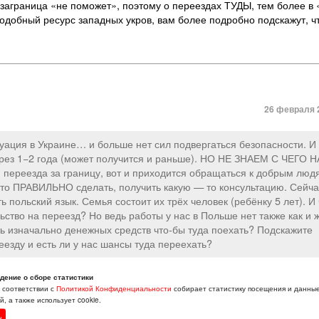
 заграница «не поможет», поэтому о переездах ТУДЫ, тем более в
одобный ресурс западных укров, вам более подробно подскажут, чт
26 февраля 2
туация в Украине… и больше нет сил подвергаться безопасности. 
ерез 1−2 года (может получится и раньше). НО НЕ ЗНАЕМ С ЧЕГО 
я переезда за границу, вот и приходится обращаться к добрым люд
это ПРАВИЛЬНО сделать, получить какую — то консультацию. Сейча
 польский язык. Семья состоит их трёх человек (ребёнку 5 лет). И 
ство на переезд? Но ведь работы у нас в Польше нет также как и 
ть изначально денежных средств что-бы туда поехать? Подскажите
еезду и есть ли у нас шансы туда переехать?
иями. Польша не принимает никаких беженцев, пробовали беженцы 
дение о сборе статистики
ды очень мало — получить «карту поляка», так таких в западной Б
в соответствии с
Политикой Конфиденциальности
собирает статистику посещения и данны
оляки своим соотечественникам готовы помогать, только на рассто
, а также использует cookie.
аши родители или бабушки — дедушки были репрессированы по наци
н