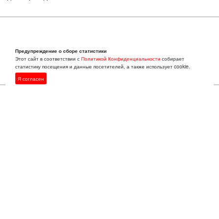
Yulia
01 марта 2015 в 11:06
Предупреждение о сборе статистики
Этот сайт в соответствии с
Политикой Конфиденциальности
собирает
Прескорбно. Однако, спасибо.
статистику посещения и данные посетителей, а также использует cookie.
Я согласен