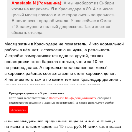
: А мы наоборот из Сибири
Аnastasia N (Ромашина)
хотим на юг уехать. Я в Краснодаре в 2014 г в июле
целый месяц пожила и мне город очень понравился.
Я почти весь город объехала. У нас сейчас в Омске
+18 пасмурно и полный депрессняк. Так и хочется
сбежать отсюда.
Месяц жизни в Краснодаре не показатель. И что нормальной
работы в нём нет, к сожалению ни чушь, а реальность.
И стройки замораживаются одна за другой, так как
понастроили этого барахла столько, что и за 10 лет
не распродастся. А нормальное качественное жильё
в хороших районах соответственно стоит хороших денег.
Я не знаю кого там и по каким темпам Краснодар догоняет,
но что город постепенно и уверенно скатывается
в экономическую пропасть, не нужно быть специалистом,
Предупреждение о сборе статистики
что бы это осознавать. Я имею высшее энергетическое
Этот сайт в соответствии с
Политикой Конфиденциальности
собирает
образование, стаж более 20 лет и не могу устроиться
статистику посещения и данные посетителей, а также использует cookie.
на работу, потому что мне больше 40 лет. Старый, не берут.
Я согласен
А туда куда берут — сначала обещают зп 20 тыс.,
а на собеседовании предлагают поработать 2−3 месяца
на испытательном сроке за 15 тыс. руб. И таких как я масса
в Краснодаре. А вы говорите рейтинги, экономический рост