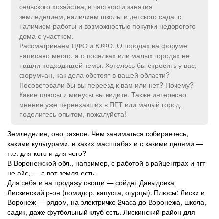
сельского хозяйства, в частности занятия
земледелием, наличием школы и детского сада, с
наличием работы и возможностью покупки недорогого
дома с участком.
Рассматриваем ЦФО и ЮФО. О городах на форуме
написано много, а о поселках или малых городах не
нашли подходящей темы. Хотелось бы спросить у вас,
форумчан, как дела обстоят в вашей области?
Посоветовали бы вы переезд к вам или нет? Почему?
Какие плюсы и минусы вы видите. Также интересно
мнение уже переехавших в ПГТ или малый город,
поделитесь опытом, пожалуйста!
Земледелие, оно разное. Чем заниматься собираетесь,
какими культурами, в каких масштабах и с какими целями —
т.е. для кого и для чего?
В Воронежской обл., например, с работой в райцентрах и пгт
не айс, — а вот земля есть.
Для себя и на продажу овощи — сойдет Давыдовка,
Лискинский р-он (помидор, капуста, огурцы). Плюсы: Лиски и
Воронеж — рядом, на электричке 2часа до Воронежа, школа,
садик, даже футбольный клуб есть. Лискинский район для