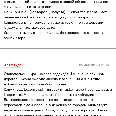
селького хозяйства — это лидер в нашей области, но там есть
свои ньюансы в этом плане.
Панино и р-он (картофель, капуста) — свой транспорт иметь,
иначе — автобусы не частые ходят до облцентра. В
Каширском р-не примерно та же история, но там деревни,
глухомань и только своё авто.
Далее нет смысла перечислять, без конкретных запросов с
вашей стороны.
Александр
05 мая 2018 в 23:28
Ставопольский край как раз подойдёт.И жильё не слишком
дорогое.Оксана уже упомянула Изобильный,а я бы ещё
добавил окрестности любого города
Кавминвод(Ессентуки,Пятигорск и т.д.),а также Новопавловск и
Георгиевск.Мы переехали из Ульяновска в Кабардино-
Балкарию.пожили несколько лет в квартире.а потом
переехали в дом.Вообще-в деревню за городом.Климат-уже
неделю каштаны цветут.Соседи пасут своих коров до Нового
года.потом январские каникулы,а в феврале уже снова в