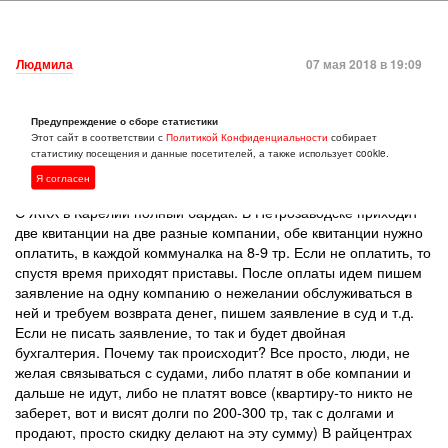
Людмила
07 мая 2018 в 19:09
: Людмила,а можно расшифровать насчёт
PAVELs
Предупреждение о сборе статистики
коммуналки? Если жить втроём в 2-хкомнатной
Этот сайт в соответствии с
Политикой Конфиденциальности
собирает
квартире,то платёж будет от 16,5 до 18 тыс.руб в
статистику посещения и данные посетителей, а также использует cookie.
месяц? Правильно?
Я согласен
С ЖКХ в Карелии полный бардак. В Петрозаводске приходит
две квитанции на две разные компании, обе квитанции нужно
оплатить, в каждой коммуналка на 8-9 тр. Если не оплатить, то
спустя время приходят приставы. После оплаты идем пишем
заявление на одну компанию о нежелании обслуживаться в
ней и требуем возврата денег, пишем заявление в суд и т.д.
Если не писать заявление, то так и будет двойная
бухгалтерия. Почему так происходит? Все просто, люди, не
желая связываться с судами, либо платят в обе компании и
дальше не идут, либо не платят вовсе (квартиру-то никто не
заберет, вот и висят долги по 200-300 тр, так с долгами и
продают, просто скидку делают на эту сумму) В райцентрах