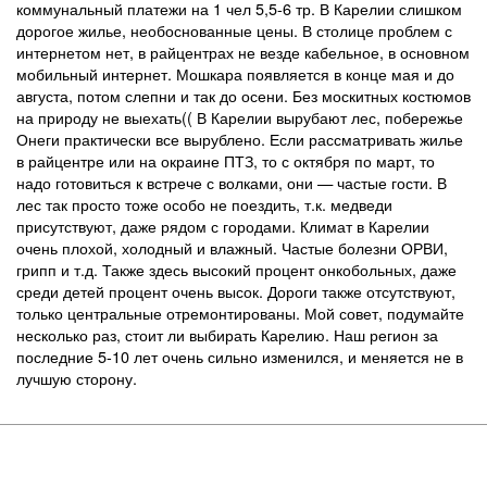
коммунальный платежи на 1 чел 5,5-6 тр. В Карелии слишком
дорогое жилье, необоснованные цены. В столице проблем с
интернетом нет, в райцентрах не везде кабельное, в основном
мобильный интернет. Мошкара появляется в конце мая и до
августа, потом слепни и так до осени. Без москитных костюмов
на природу не выехать(( В Карелии вырубают лес, побережье
Онеги практически все вырублено. Если рассматривать жилье
в райцентре или на окраине ПТЗ, то с октября по март, то
надо готовиться к встрече с волками, они — частые гости. В
лес так просто тоже особо не поездить, т.к. медведи
присутствуют, даже рядом с городами. Климат в Карелии
очень плохой, холодный и влажный. Частые болезни ОРВИ,
грипп и т.д. Также здесь высокий процент онкобольных, даже
среди детей процент очень высок. Дороги также отсутствуют,
только центральные отремонтированы. Мой совет, подумайте
несколько раз, стоит ли выбирать Карелию. Наш регион за
последние 5-10 лет очень сильно изменился, и меняется не в
лучшую сторону.