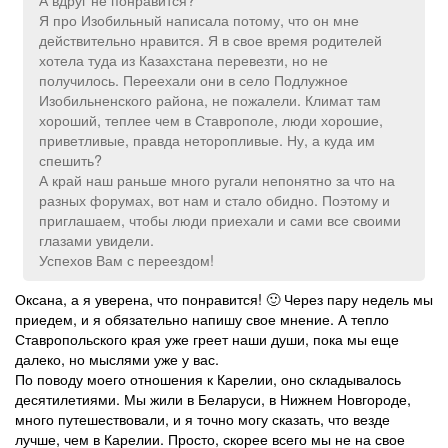
Я про Изобильный написала потому, что он мне
действительно нравится. Я в свое время родителей
хотела туда из Казахстана перевезти, но не
получилось. Переехали они в село Подлужное
Изобильненского района, не пожалели. Климат там
хороший, теплее чем в Ставрополе, люди хорошие,
приветливые, правда неторопливые. Ну, а куда им
спешить?
А край наш раньше много ругали непонятно за что на
разных форумах, вот нам и стало обидно. Поэтому и
приглашаем, чтобы люди приехали и сами все своими
глазами увидели.
Успехов Вам с переездом!
Оксана, а я уверена, что понравится! 🙂 Через пару недель мы
приедем, и я обязательно напишу свое мнение. А тепло
Ставропольского края уже греет наши души, пока мы еще
далеко, но мыслями уже у вас.
По поводу моего отношения к Карелии, оно складывалось
десятилетиями. Мы жили в Беларуси, в Нижнем Новгороде,
много путешествовали, и я точно могу сказать, что везде
лучше, чем в Карелии. Просто, скорее всего мы не на свое