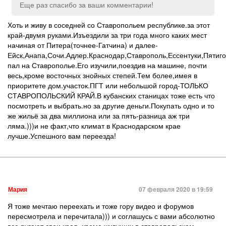
Еще раз спасибо за ваши комментарии!
Хоть и живу в соседней со Ставропольем республике.за этот
край-двумя руками.Изъездили за три года много каких мест
начиная от Питера(точнее-Гатчина) и далее-
Ейск,Анапа,Сочи.Адлер.Краснодар,Ставрополь,Ессентуки,Пятиго
пал на Ставрополье.Его изучили,поездив на машине, почти
весь,кроме восточных знойных степей.Тем более,имея в
приоритете дом.участок.ПГТ или небольшой город-ТОЛЬКО
СТАВРОПОЛЬСКИЙ КРАЙ.В кубанских станицах тоже есть что
посмотреть и выбрать.но за другие деньги.Покупать одно и то
же жильё за два миллиона или за пять-разница аж три
ляма.)))и не факт,что климат в Краснодарском крае
лучше.Успешного вам переезда!
Мария
07 февраля 2020 в 19:59
Я тоже мечтаю переехать и тоже гору видео и форумов
пересмотрела и перечитала))) и соглашусь с вами абсолютно
все ругают свои края, кроме живущих в ставропольском