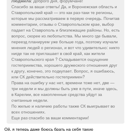
: Доброго дня, форумчане!
Людмила
Спасибо за ваши ответы! Да, и Воронежская область и
Ставропольский край — это как раз-таки те регионы,
которые мы рассматриваем в первую очередь. Почитав
комментарии, отзывы о Ставропольском крае, выбор
падает на Ставрополь и близлежащие районы. Но, есть
вопрос, скорее из любопытства. Мы много где бывали,
переезд планируем уже больше года, поэтому изучали
мнения людей о регионах, и вот что удивительно: никто
нигде так не приглашает в свой край, как жители
Ставропольского края ? Складывается ощущение
гостеприимства, хорошего дружеского отношения друг
к другу, конечно, это подкупает. Вопрос, я ошибаюсь,
или СК действительно гостеприимен?
Права на ошибку у нас нет, времени тоже нет, две —
три недели и мы должны быть уже в пути, иначе здесь,
в Карелии, все накопленные средства уйдут за
считанные недели.
По жилью и наличию работы также СК выигрывает во
всех отношениях.
Еще раз спасибо за ваши комментарии!
Ой, я теперь даже боюсь брать на себя такую