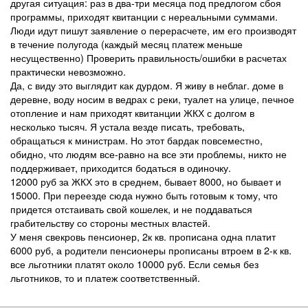
другая ситуация: раз в два-три месяца под предлогом сбоя
программы, приходят квитанции с нереальными суммами.
Люди идут пишут заявление о перерасчете, им его производят
в течение полугода (каждый месяц платеж меньше
несущественно) Проверить правильность/ошибки в расчетах
практически невозможно.
Да, с виду это выглядит как дурдом. Я живу в неблаг. доме в
деревне, воду носим в ведрах с реки, туалет на улице, печное
отопление и нам приходят квитанции ЖКХ с долгом в
несколько тысяч. Я устала везде писать, требовать,
обращаться к министрам. Но этот бардак повсеместно,
обидно, что людям все-равно на все эти проблемы, никто не
поддерживает, приходится бодаться в одиночку.
12000 руб за ЖКХ это в среднем, бывает 8000, но бывает и
15000. При переезде сюда нужно быть готовым к тому, что
придется отстаивать свой кошелек, и не поддаваться
грабительству со стороны местных властей.
У меня свекровь пенсионер, 2к кв. прописана одна платит
6000 руб, а родители пенсионеры прописаны втроем в 2-к кв.
все льготники платят около 10000 руб. Если семья без
льготников, то и платеж соответственный.