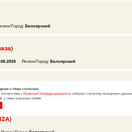
егион/Город:
Белоярский
аза)
.08.2026
Регион/Город:
Белоярский
 7)
дение о сборе статистики
в соответствии с
Политикой Конфиденциальности
собирает статистику посещения и данны
Регион/Город:
Белоярский
, а также использует cookie.
н
32А)
Регион/Город:
Белоярский