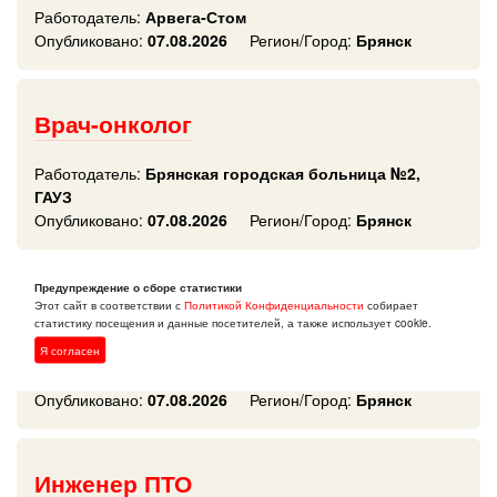
Работодатель:
Арвега-Стом
Опубликовано:
07.08.2026
Регион/Город:
Брянск
Врач-онколог
Работодатель:
Брянская городская больница №2,
ГАУЗ
Опубликовано:
07.08.2026
Регион/Город:
Брянск
Предупреждение о сборе статистики
Инженер-конструктор
Этот сайт в соответствии с
Политикой Конфиденциальности
собирает
статистику посещения и данные посетителей, а также использует cookie.
Работодатель:
Специализированный застройщик
Я согласен
Брянская строительная компания
Опубликовано:
07.08.2026
Регион/Город:
Брянск
Инженер ПТО