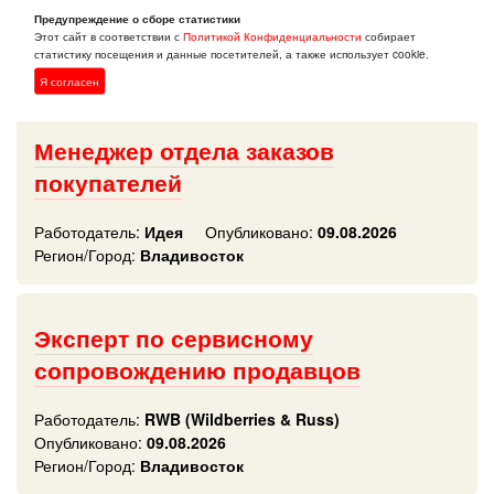
Работодатель:
Предупреждение о сборе статистики
Актуаль Плюс
Этот сайт в соответствии с
Политикой Конфиденциальности
собирает
Опубликовано:
09.08.2026
статистику посещения и данные посетителей, а также использует cookie.
Регион/Город:
Владивосток
Я согласен
Менеджер отдела заказов
покупателей
Работодатель:
Идея
Опубликовано:
09.08.2026
Регион/Город:
Владивосток
Эксперт по сервисному
сопровождению продавцов
Работодатель:
RWB (Wildberries & Russ)
Опубликовано:
09.08.2026
Регион/Город:
Владивосток