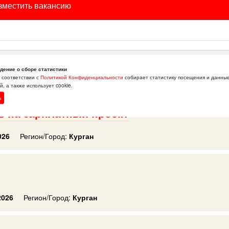
зместить вакансию
дение о сборе статистики
в соответствии с
Политикой Конфиденциальности
собирает статистику посещения и данны
, а также использует cookie.
н
 на зарплатный проект
026
Регион/Город:
Курган
2026
Регион/Город:
Курган