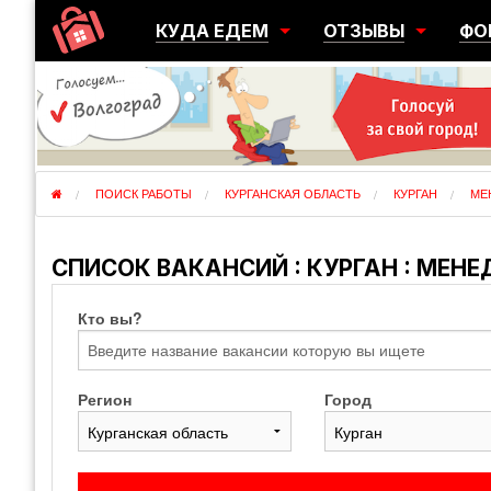
КУДА ЕДЕМ
ОТЗЫВЫ
ФО
ГОРОДА
ПЕРЕЕЗДЫ
ОБ
РЕГИОНЫ
ЭМИГРАЦИЯ
ЮЖ
СТРАНЫ
РАЗВЕДКА
ЭМИ
ПОИСК РАБОТЫ
КУРГАНСКАЯ ОБЛАСТЬ
КУРГАН
МЕ
СПИСОК ВАКАНСИЙ : КУРГАН : МЕН
Кто вы?
Регион
Город