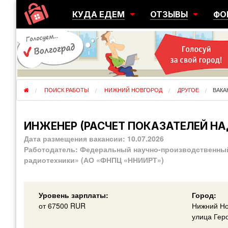
КУДА ЕДЕМ
ОТЗЫВЫ
ФО
ГОРОДА
ПЕРЕЕЗДЫ
ОБ
РЕГИОНЫ
ЭМИГРАЦИЯ
ЮЖ
СТРАНЫ
РАЗВЕДКА
ЭМИ
ПОИСК РАБОТЫ
НИЖНИЙ НОВГОРОД
ДРУГОЕ
ВАКА
ИНЖЕНЕР (РАСЧЕТ ПОКАЗАТЕЛЕЙ Н
Дата размещения вакансии:
10.07.2026
Работодатель:
Федеральный научно-производственный
радиотехники» (АО «ФНПЦ «ННИИРТ»)
Уровень зарплаты:
Город:
от
67500
RUR
Нижний Но
улица Гер