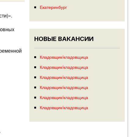
Екатеринбург
ти)».
новных
НОВЫЕ ВАКАНСИИ
временной
Кладовщик/кладовщица
Кладовщик/кладовщица
Кладовщик/кладовщица
Кладовщик/кладовщица
Кладовщик/кладовщица
Кладовщик/кладовщица
е