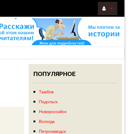
ВОЙТИ
Войти
с
помощью:
ПОПУЛЯРНОЕ
НАПОМНИТ
РЕГИСТРА
Тамбов
Подольск
Новороссийск
Вологда
Петрозаводск