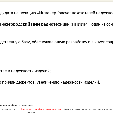
дидата на позицию «Инженер (расчет показателей надежнос
Нижегородский НИИ радиотехники
(ННИИРТ) один из ос
одственную базу, обеспечивающую разработку и выпуск со
тве и надежности изделий;
ю причин дефектов, увеличению надёжности изделий.
дение о сборе статистики
в соответствии с
Политикой Конфиденциальности
собирает статистику посещения и данны
, а также использует cookie.