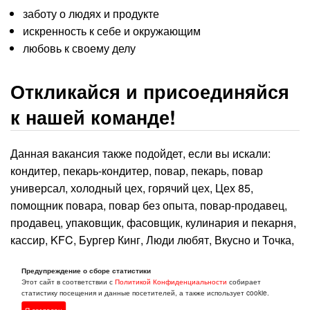
заботу о людях и продукте
искренность к себе и окружающим
любовь к своему делу
Откликайся и присоединяйся
к нашей команде!
Данная вакансия также подойдет, если вы искали:
кондитер, пекарь-кондитер, повар, пекарь, повар
универсал, холодный цех, горячий цех, Цех 85,
помощник повара, повар без опыта, повар-продавец,
продавец, упаковщик, фасовщик, кулинария и пекарня,
кассир, KFC, Бургер Кинг, Люди любят, Вкусно и Точка,
Вкусвилл, Азбука Вкуса , Х5, Хлебник, Дарница,
Предупреждение о сборе статистики
Хлебный дом, ДоДо, ресторан, кафе, свободный
Этот сайт в соответствии с
Политикой Конфиденциальности
собирает
график, начинающий специалист, работа рядом с
статистику посещения и данные посетителей, а также использует cookie.
домом, без опыта работы, работа в Санкт-Петербурге.
Я согласен