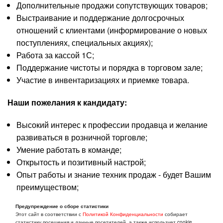
Дополнительные продажи сопутствующих товаров;
Выстраивание и поддержание долгосрочных
отношений с клиентами (информирование о новых
поступлениях, специальных акциях);
Работа за кассой 1С;
Поддержание чистоты и порядка в торговом зале;
Участие в инвентаризациях и приемке товара.
Наши пожелания к кандидату:
Высокий интерес к профессии продавца и желание
развиваться в розничной торговле;
Умение работать в команде;
Открытость и позитивный настрой;
Опыт работы и знание техник продаж - будет Вашим
преимуществом;
Коммуникабельность, честность, исполнительность,
Предупреждение о сборе статистики
обучаемость, энергичность.
Этот сайт в соответствии с
Политикой Конфиденциальности
собирает
статистику посещения и данные посетителей, а также использует cookie.