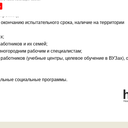
н
задержек;
премия);
окончанию испытательного срока, наличие на территории
х;
аботников и их семей;
иногородним рабочим и специалистам;
аботников (учебные центры, целевое обучение в ВУЗах), 
альные социальные программы.