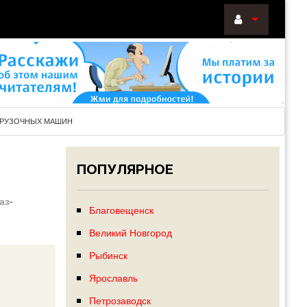
ВОЙТИ
Войти
с
помощью:
ЕГРУЗОЧНЫХ МАШИН
ПОПУЛЯРНОЕ
НАПОМНИТ
аз-
РЕГИСТРА
Благовещенск
Великий Новгород
Рыбинск
Ярославль
Петрозаводск