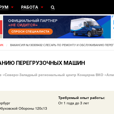
РУМ
РАБОТА
ЩИЙ
ПОИСК РАБОТЫ
НЫЙ
РАЗМЕСТИТЬ ВАКАНСИЮ
ГРАЦИЯ
ИК
ВАКАНСИЯ №130309432 СЛЕСАРЬ ПО РЕМОНТУ И ОБСЛУЖИВАНИЮ ПЕР
ВАНИЮ ПЕРЕГРУЗОЧНЫХ МАШИН
е «Северо-Западный региональный центр Концерна ВКО «Алм
Требуемый опыт работы:
ербург
От 1 года до 3 лет
Обуховской Обороны 120с13