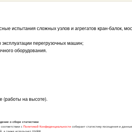
сные испытания сложных узлов и агрегатов кран-балок, мо
 эксплуатации перегрузочных машин;
очного оборудования.
е (работы на высоте).
дение о сборе статистики
 7.20-20.00;
в соответствии с
Политикой Конфиденциальности
собирает статистику посещения и данны
, а также использует cookie.