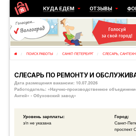
КУДА ЕДЕМ
ОТЗЫВЫ
ФО
ГОРОДА
ПЕРЕЕЗДЫ
ОБ
РЕГИОНЫ
ЭМИГРАЦИЯ
ЮЖ
СТРАНЫ
РАЗВЕДКА
ЭМИ
ПОИСК РАБОТЫ
САНКТ-ПЕТЕРБУРГ
СЛЕСАРЬ, САНТЕХН
СЛЕСАРЬ ПО РЕМОНТУ И ОБСЛУЖИ
Дата размещения вакансии:
10.07.2026
Работодатель:
«Научно-производственное объединени
Антей» - Обуховский завод»
Уровень зарплаты:
Город:
з/п не указана
Санкт-Пет
проспект 