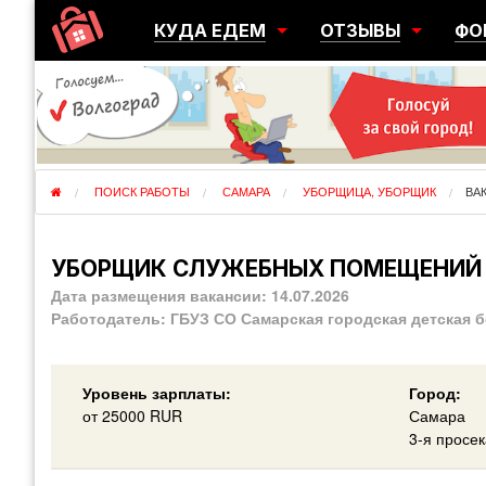
КУДА ЕДЕМ
ОТЗЫВЫ
ФО
ГОРОДА
ПЕРЕЕЗДЫ
ОБ
РЕГИОНЫ
ЭМИГРАЦИЯ
ЮЖ
СТРАНЫ
РАЗВЕДКА
ЭМИ
ПОИСК РАБОТЫ
САМАРА
УБОРЩИЦА, УБОРЩИК
ВА
УБОРЩИК СЛУЖЕБНЫХ ПОМЕЩЕНИЙ
Дата размещения вакансии:
14.07.2026
Работодатель:
ГБУЗ СО Самарская городская детская 
Уровень зарплаты:
Город:
от
25000
RUR
Самара
3-я просек