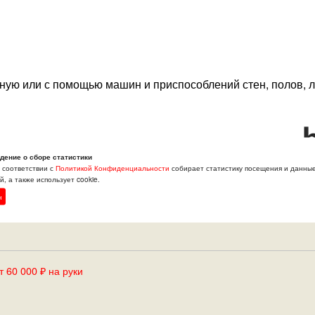
чную или с помощью машин и приспособлений стен, полов, л
дение о сборе статистики
в соответствии с
Политикой Конфиденциальности
собирает статистику посещения и данны
, а также использует cookie.
н
 60 000 ₽ на руки