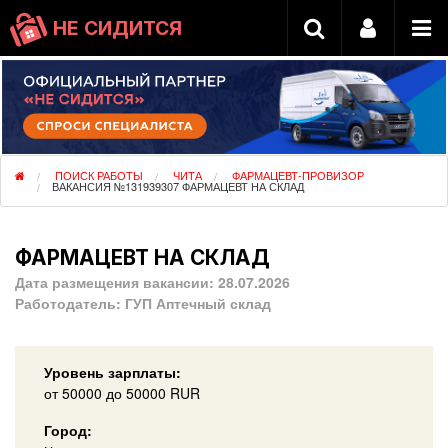
НЕ СИДИТСЯ
ПОИСК РАБОТЫ
ЧИТА
ФАРМАЦЕВТ-ПРОВИЗОР
ВАКАНСИЯ №131939307 ФАРМАЦЕВТ НА СКЛАД
ФАРМАЦЕВТ НА СКЛАД
Дата размещения вакансии:
28.07.2026
Работодатель:
ГУП Аптечный склад
Уровень зарплаты:
от
50000
до 50000
RUR
Город: