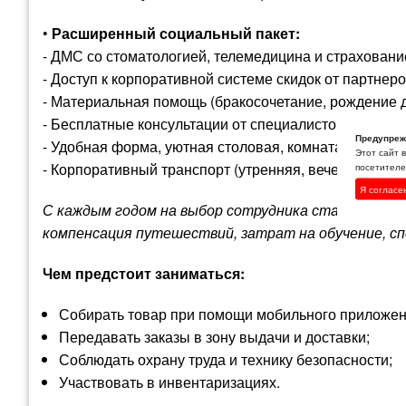
•
Расширенный социальный пакет:
- ДМС со стоматологией, телемедицина и страховани
- Доступ к корпоративной системе скидок от партнеро
- Материальная помощь (бракосочетание, рождение д
- Бесплатные консультации от специалистов (психолог
Предупреж
- Удобная форма, уютная столовая, комната отдыха 
Этот сайт 
- Корпоративный транспорт (утренняя, вечерняя дост
посетителей
Я согласе
С каждым годом на выбор сотрудника становится 
компенсация путешествий, затрат на обучение, с
Чем предстоит заниматься:
Собирать товар при помощи мобильного приложен
Передавать заказы в зону выдачи и доставки;
Соблюдать охрану труда и технику безопасности;
Участвовать в инвентаризациях.