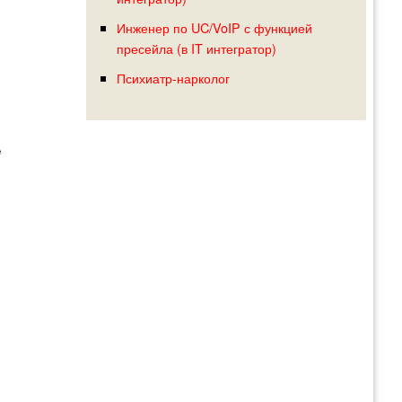
Инженер по UC/VoIP с функцией
пресейла (в IT интегратор)
Психиатр-нарколог
е
ичная