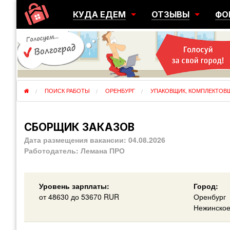
КУДА ЕДЕМ
ОТЗЫВЫ
ФО
ГОРОДА
ПЕРЕЕЗДЫ
ОБ
РЕГИОНЫ
ЭМИГРАЦИЯ
ЮЖ
СТРАНЫ
РАЗВЕДКА
ЭМИ
ПОИСК РАБОТЫ
ОРЕНБУРГ
УПАКОВЩИК, КОМПЛЕКТОВ
СБОРЩИК ЗАКАЗОВ
Дата размещения вакансии:
04.08.2026
Работодатель:
Лемана ПРО
Уровень зарплаты:
Город:
от
48630
до 53670
RUR
Оренбург
Нежинское