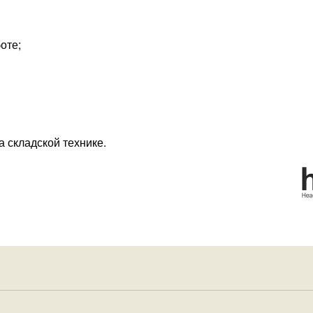
боте;
а складской технике.