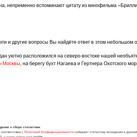
адана, непременно вспоминают цитату из кинофильма «Брилл
 эти и другие вопросы Вы найдёте ответ в этом небольшом о
дан уютно расположился на северо-востоке нашей необъят
Москвы
, на берегу бухт Нагаева и Гертнера Охотского мор
дение о сборе статистики
в соответствии с
Политикой Конфиденциальности
собирает статистику посещения и данны
, а также использует cookie.