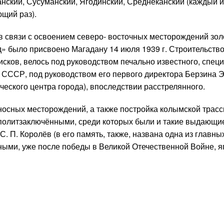
анский, Сусуманский, Ягодинский, Среднеканский (каждый и
ющий раз).
 в связи с освоением северо- восточных месторождений зол
д» было присвоено Магадану 14 июля 1939 г. Строительство
исков, велось под руководством печально известного, спец
 СССР, под руководством его первого директора Берзина Э.
ческого центра города), впоследствии расстрелянного.
носных месторождений, а также постройка колымской трасс
политзаключёнными, среди которых были и такие выдающи
С. П. Королёв (в его память, также, названа одна из главны
нными, уже после победы в Великой Отечественной Войне, 