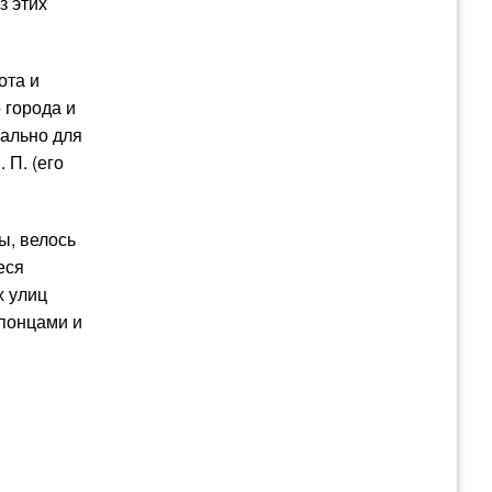
з этих
ота и
 города и
иально для
 П. (его
ы, велось
еся
х улиц
японцами и