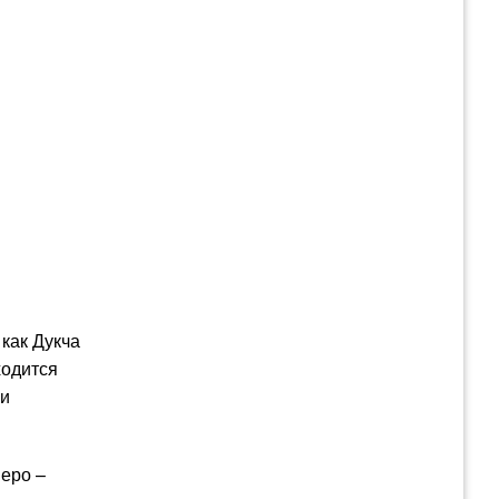
как Дукча
ходится
ми
веро –