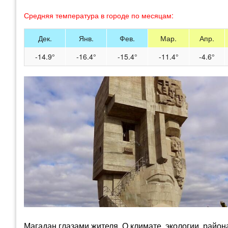
Средняя температура в городе по месяцам:
Дек.
Янв.
Фев.
Мар.
Апр.
-14.9°
-16.4°
-15.4°
-11.4°
-4.6°
Магадан глазами жителя. О климате, экологии, район