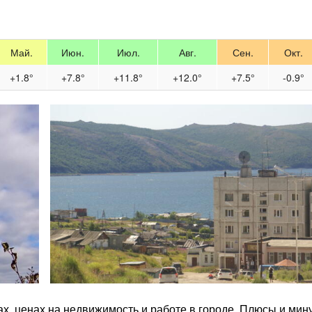
Май.
Июн.
Июл.
Авг.
Сен.
Окт.
+1.8°
+7.8°
+11.8°
+12.0°
+7.5°
-0.9°
ах, ценах на недвижимость и работе в городе. Плюсы и мин