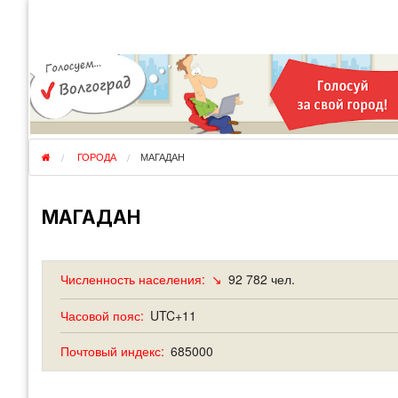
КУДА ЕДЕМ
ОТЗЫВЫ
ФО
ГОРОДА
ПЕРЕЕЗДЫ
ОБ
РЕГИОНЫ
ЭМИГРАЦИЯ
ЮЖ
СТРАНЫ
РАЗВЕДКА
ЭМИ
ГОРОДА
МАГАДАН
МАГАДАН
Численность населения:
↘
92 782 чел.
Часовой пояс:
UTC+11
Почтовый индекс:
685000