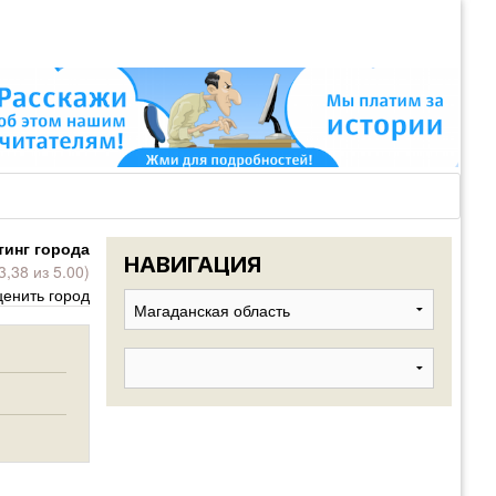
ВОЙТИ
Войти
с
помощью:
тинг города
НАВИГАЦИЯ
3,38 из 5.00)
НАПОМНИТ
енить город
РЕГИСТРА