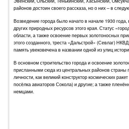
Эвенский, Ольский, Тенькинский, Хасынский, Омсукч
районов достоин своего рассказа, но о них – в следу
Возведение города было начато в начале 1930 года,
других природных ресурсов этого края. Статус «горо
области, а также освоение первых золотоносных при
этого созданного, треста «Дальстрой» (Севлаг) НКВД
память увековечена в названии одной из улиц истори
В основном строительство города и освоение золото
присланными сюда из центральных районов страны 
личности, как великий конструктор космических ракет 
посёлка авиаторов Сокола) и другие; а также пленё
немцами.