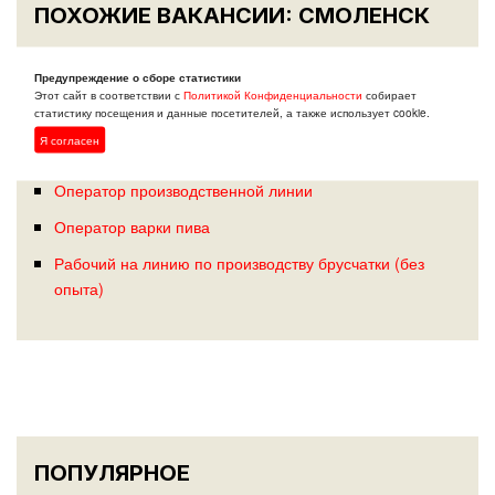
ПОХОЖИЕ ВАКАНСИИ: СМОЛЕНСК
Оператор производственной линии
Предупреждение о сборе статистики
Этот сайт в соответствии с
Политикой Конфиденциальности
собирает
статистику посещения и данные посетителей, а также использует cookie.
Оператор линии СМКД и ЖБИ (без опыта)
Я согласен
Оператор литьевых машин
Оператор производственной линии
Оператор варки пива
Рабочий на линию по производству брусчатки (без
опыта)
ПОПУЛЯРНОЕ